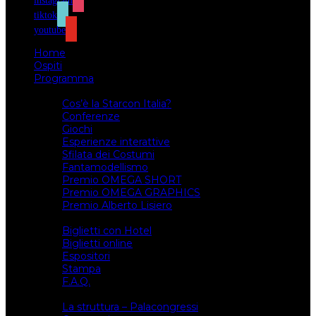
instagram
tiktok
youtube
Home
Ospiti
Programma
Attività
Cos’è la Starcon Italia?
Conferenze
Giochi
Esperienze interattive
Sfilata dei Costumi
Fantamodellismo
Premio OMEGA SHORT
Premio OMEGA GRAPHICS
Premio Alberto Lisiero
Biglietti
Biglietti con Hotel
Biglietti online
Espositori
Stampa
F.A.Q.
Il luogo
La struttura – Palacongressi