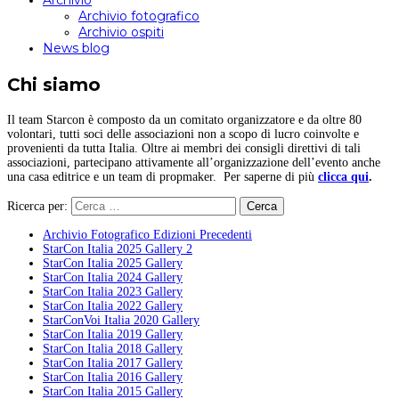
Archivio
Archivio fotografico
Archivio ospiti
News blog
Chi siamo
Il team Starcon è composto da un comitato organizzatore e da oltre 80
volontari, tutti soci delle associazioni non a scopo di lucro coinvolte e
provenienti da tutta Italia. Oltre ai membri dei consigli direttivi di tali
associazioni, partecipano attivamente all’organizzazione dell’evento anche
una casa editrice e un team di propmaker. Per saperne di più
clicca qui
.
Ricerca per:
Archivio Fotografico Edizioni Precedenti
StarCon Italia 2025 Gallery 2
StarCon Italia 2025 Gallery
StarCon Italia 2024 Gallery
StarCon Italia 2023 Gallery
StarCon Italia 2022 Gallery
StarConVoi Italia 2020 Gallery
StarCon Italia 2019 Gallery
StarCon Italia 2018 Gallery
StarCon Italia 2017 Gallery
StarCon Italia 2016 Gallery
StarCon Italia 2015 Gallery