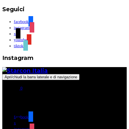
Seguici
facebook
instagram
x
youtube
tiktok
Instagram
Apri/chiudi la barra laterale e di navigazione
0
Seguici
facebook
x