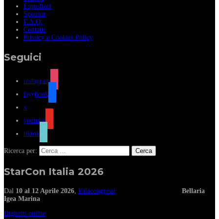
Espositori
Sponsor
F.A.Q.
Contatti
Privacy e Cookies Policy
Seguici
instagram
facebook
x
youtube
tiktok
Ricerca per:
StarCon Italia 2026
Dal
10 al 12 Aprile 2026
,
Palacongressi
Bellaria
Igea Marina
Biglietti online