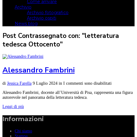
Come arrivare
Archivio
Archivio fotografico
Archivio ospiti
News blog
Post Contrassegnato con: "letteratura
tedesca Ottocento"
Alessandro Fambrini
di
Jessica Farella
9 Luglio 2024
in
I commenti sono disabilitati
Alessandro Fambrini, docente all’Università di Pisa, rappresenta una figura
autorevole nel panorama della letteratura tedesca.
Leggi di più
Informazioni
Chi siamo
Stampa