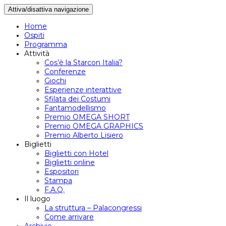
Attiva/disattiva navigazione
Home
Ospiti
Programma
Attività
Cos’è la Starcon Italia?
Conferenze
Giochi
Esperienze interattive
Sfilata dei Costumi
Fantamodellismo
Premio OMEGA SHORT
Premio OMEGA GRAPHICS
Premio Alberto Lisiero
Biglietti
Biglietti con Hotel
Biglietti online
Espositori
Stampa
F.A.Q.
Il luogo
La struttura – Palacongressi
Come arrivare