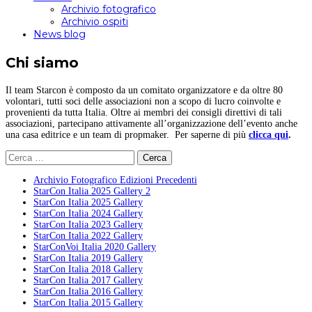
Archivio fotografico
Archivio ospiti
News blog
Chi siamo
Il team Starcon è composto da un comitato organizzatore e da oltre 80
volontari, tutti soci delle associazioni non a scopo di lucro coinvolte e
provenienti da tutta Italia. Oltre ai membri dei consigli direttivi di tali
associazioni, partecipano attivamente all’organizzazione dell’evento anche
una casa editrice e un team di propmaker. Per saperne di più
clicca qui
.
Ricerca
per:
Archivio Fotografico Edizioni Precedenti
StarCon Italia 2025 Gallery 2
StarCon Italia 2025 Gallery
StarCon Italia 2024 Gallery
StarCon Italia 2023 Gallery
StarCon Italia 2022 Gallery
StarConVoi Italia 2020 Gallery
StarCon Italia 2019 Gallery
StarCon Italia 2018 Gallery
StarCon Italia 2017 Gallery
StarCon Italia 2016 Gallery
StarCon Italia 2015 Gallery