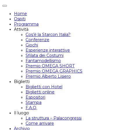
Attiva/disattiva
navigazione
Home
Ospiti
Programma
Attività
Cos’è la Starcon Italia?
Conferenze
Giochi
Esperienze interattive
Sfilata dei Costumi
Fantamodellismo
Premio OMEGA SHORT
Premio OMEGA GRAPHICS
Premio Alberto Lisiero
Biglietti
Biglietti con Hotel
Biglietti online
Espositori
Stampa
F.A.Q.
Il luogo
La struttura – Palacongressi
Come arrivare
Archivio