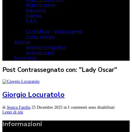
Biglietti online
Espositori
Stampa
F.A.Q.
Il luogo
La struttura – Palacongressi
Come arrivare
Archivio
Archivio fotografico
Archivio ospiti
News blog
Post Contrassegnato con: "Lady Oscar"
Giorgio Locuratolo
di
Jessica Farella
25 Dicembre 2025
in
I commenti sono disabilitati
Leggi di più
Informazioni