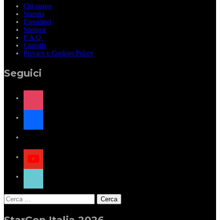
Chi siamo
Stampa
Espositori
Sponsor
F.A.Q.
Contatti
Privacy e Cookies Policy
Seguici
instagram
facebook
x
youtube
tiktok
Ricerca
per:
StarCon Italia 2026