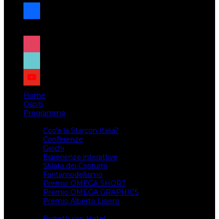
facebook
x
instagram
tiktok
youtube
Home
Ospiti
Programma
Attività
Cos’è la Starcon Italia?
Conferenze
Giochi
Esperienze interattive
Sfilata dei Costumi
Fantamodellismo
Premio OMEGA SHORT
Premio OMEGA GRAPHICS
Premio Alberto Lisiero
Biglietti
Biglietti con Hotel