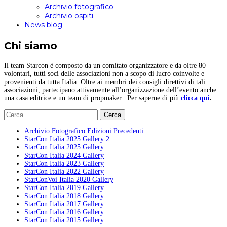
Archivio fotografico
Archivio ospiti
News blog
Chi siamo
Il team Starcon è composto da un comitato organizzatore e da oltre 80
volontari, tutti soci delle associazioni non a scopo di lucro coinvolte e
provenienti da tutta Italia. Oltre ai membri dei consigli direttivi di tali
associazioni, partecipano attivamente all’organizzazione dell’evento anche
una casa editrice e un team di propmaker. Per saperne di più
clicca qui
.
Ricerca
per:
Archivio Fotografico Edizioni Precedenti
StarCon Italia 2025 Gallery 2
StarCon Italia 2025 Gallery
StarCon Italia 2024 Gallery
StarCon Italia 2023 Gallery
StarCon Italia 2022 Gallery
StarConVoi Italia 2020 Gallery
StarCon Italia 2019 Gallery
StarCon Italia 2018 Gallery
StarCon Italia 2017 Gallery
StarCon Italia 2016 Gallery
StarCon Italia 2015 Gallery