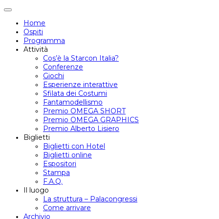
Attiva/disattiva
navigazione
Home
Ospiti
Programma
Attività
Cos’è la Starcon Italia?
Conferenze
Giochi
Esperienze interattive
Sfilata dei Costumi
Fantamodellismo
Premio OMEGA SHORT
Premio OMEGA GRAPHICS
Premio Alberto Lisiero
Biglietti
Biglietti con Hotel
Biglietti online
Espositori
Stampa
F.A.Q.
Il luogo
La struttura – Palacongressi
Come arrivare
Archivio