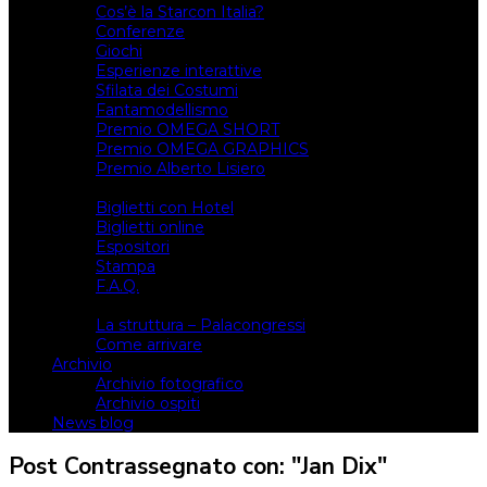
Cos’è la Starcon Italia?
Conferenze
Giochi
Esperienze interattive
Sfilata dei Costumi
Fantamodellismo
Premio OMEGA SHORT
Premio OMEGA GRAPHICS
Premio Alberto Lisiero
Biglietti
Biglietti con Hotel
Biglietti online
Espositori
Stampa
F.A.Q.
Il luogo
La struttura – Palacongressi
Come arrivare
Archivio
Archivio fotografico
Archivio ospiti
News blog
Post Contrassegnato con: "Jan Dix"