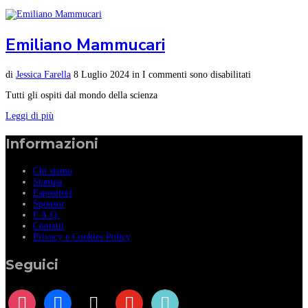
Emiliano Mammucari
di
Jessica Farella
8 Luglio 2024
in
I commenti sono disabilitati
Tutti gli ospiti dal mondo della scienza
Leggi di più
Informazioni
Chi siamo
Stampa
Espositori
Sponsor
F.A.Q.
Contatti
Privacy e Cookies Policy
Seguici
instagram
facebook
x
youtube
tiktok