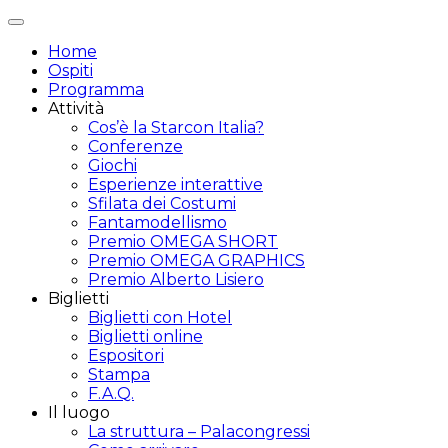
Attiva/disattiva
navigazione
Home
Ospiti
Programma
Attività
Cos’è la Starcon Italia?
Conferenze
Giochi
Esperienze interattive
Sfilata dei Costumi
Fantamodellismo
Premio OMEGA SHORT
Premio OMEGA GRAPHICS
Premio Alberto Lisiero
Biglietti
Biglietti con Hotel
Biglietti online
Espositori
Stampa
F.A.Q.
Il luogo
La struttura – Palacongressi