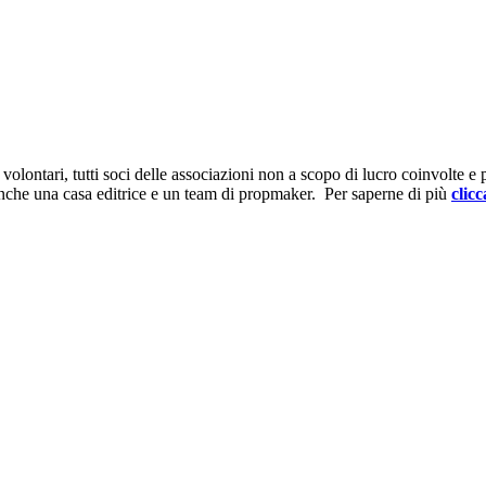
ontari, tutti soci delle associazioni non a scopo di lucro coinvolte e prov
anche una casa editrice e un team di propmaker. Per saperne di più
clicc