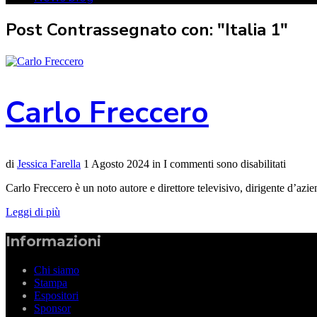
Post Contrassegnato con: "Italia 1"
Carlo Freccero
di
Jessica Farella
1 Agosto 2024
in
I commenti sono disabilitati
Carlo Freccero è un noto autore e direttore televisivo, dirigente d’azie
Leggi di più
Informazioni
Chi siamo
Stampa
Espositori
Sponsor