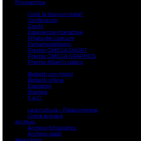
Programma
Attività
Cos’è la Starcon Italia?
Conferenze
Giochi
Esperienze interattive
Sfilata dei Costumi
Fantamodellismo
Premio OMEGA SHORT
Premio OMEGA GRAPHICS
Premio Alberto Lisiero
Biglietti
Biglietti con Hotel
Biglietti online
Espositori
Stampa
F.A.Q.
Il luogo
La struttura – Palacongressi
Come arrivare
Archivio
Archivio fotografico
Archivio ospiti
News blog