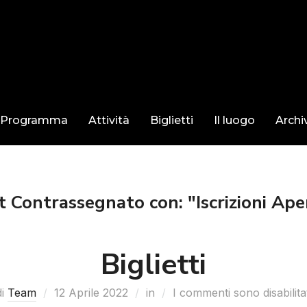
Programma
Attività
Biglietti
Il luogo
Archi
t Contrassegnato con: "Iscrizioni Ape
Biglietti
di
Team
12 Aprile 2022
in
I commenti sono disabilitat