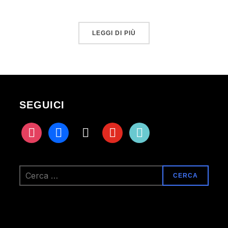
LEGGI DI PIÙ
SEGUICI
instagram
facebook
x
youtube
tiktok
Ricerca
per: