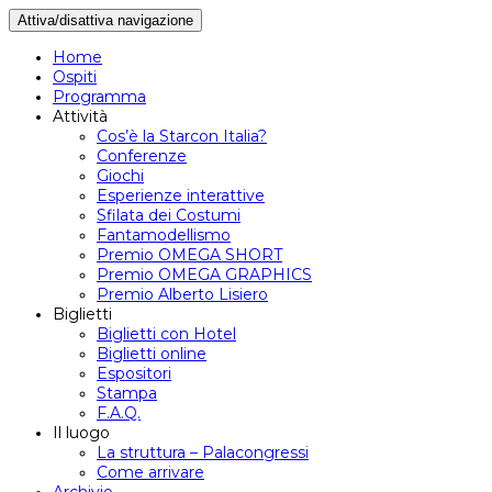
Attiva/disattiva navigazione
Home
Ospiti
Programma
Attività
Cos’è la Starcon Italia?
Conferenze
Giochi
Esperienze interattive
Sfilata dei Costumi
Fantamodellismo
Premio OMEGA SHORT
Premio OMEGA GRAPHICS
Premio Alberto Lisiero
Biglietti
Biglietti con Hotel
Biglietti online
Espositori
Stampa
F.A.Q.
Il luogo
La struttura – Palacongressi
Come arrivare