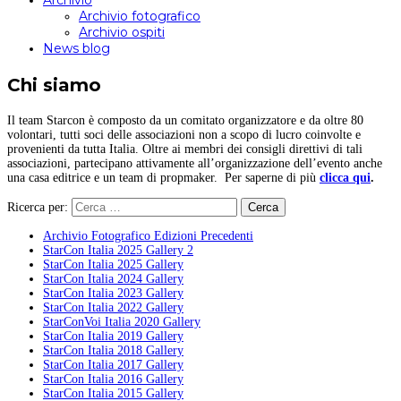
Archivio
Archivio fotografico
Archivio ospiti
News blog
Chi siamo
Il team Starcon è composto da un comitato organizzatore e da oltre 80
volontari, tutti soci delle associazioni non a scopo di lucro coinvolte e
provenienti da tutta Italia. Oltre ai membri dei consigli direttivi di tali
associazioni, partecipano attivamente all’organizzazione dell’evento anche
una casa editrice e un team di propmaker. Per saperne di più
clicca qui
.
Ricerca per:
Archivio Fotografico Edizioni Precedenti
StarCon Italia 2025 Gallery 2
StarCon Italia 2025 Gallery
StarCon Italia 2024 Gallery
StarCon Italia 2023 Gallery
StarCon Italia 2022 Gallery
StarConVoi Italia 2020 Gallery
StarCon Italia 2019 Gallery
StarCon Italia 2018 Gallery
StarCon Italia 2017 Gallery
StarCon Italia 2016 Gallery
StarCon Italia 2015 Gallery