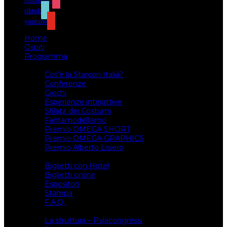
instagram
tiktok
youtube
Home
Ospiti
Programma
Attività
Cos’è la Starcon Italia?
Conferenze
Giochi
Esperienze interattive
Sfilata dei Costumi
Fantamodellismo
Premio OMEGA SHORT
Premio OMEGA GRAPHICS
Premio Alberto Lisiero
Biglietti
Biglietti con Hotel
Biglietti online
Espositori
Stampa
F.A.Q.
Il luogo
La struttura – Palacongressi