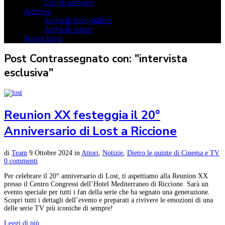
Come arrivare
Archivio
Archivio fotografico
Archivio ospiti
News blog
Post Contrassegnato con: "intervista
esclusiva"
Reunion XX festeggia il 20°
Anniversario di Lost a Riccione
di
Team
9 Ottobre 2024
in
Attori
,
Notizie
,
Dietro le quinte di Cinema e TV
0 commenti
Per celebrare il 20° anniversario di Lost, ti aspettiamo alla Reunion XX
presso il Centro Congressi dell’Hotel Mediterraneo di Riccione. Sarà un
evento speciale per tutti i fan della serie che ha segnato una generazione.
Scopri tutti i dettagli dell’evento e preparati a rivivere le emozioni di una
delle serie TV più iconiche di sempre!
Leggi di più