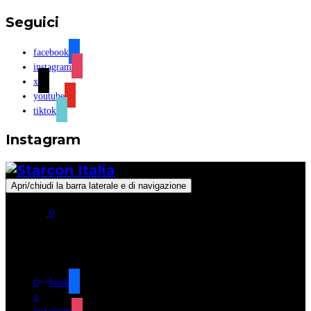
Seguici
facebook
instagram
x
youtube
tiktok
Instagram
Apri/chiudi la barra laterale e di navigazione
0
Seguici
facebook
x