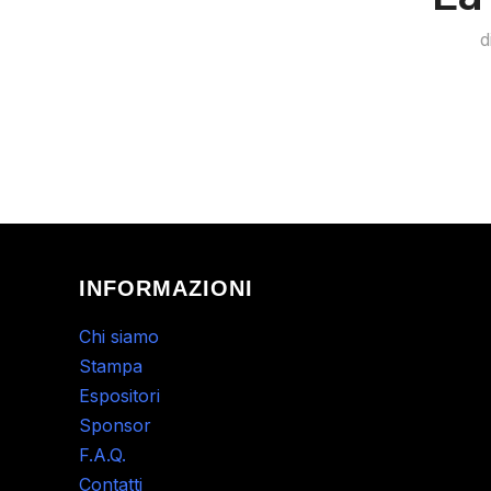
d
INFORMAZIONI
Chi siamo
Stampa
Espositori
Sponsor
F.A.Q.
Contatti