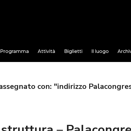
Programma
Attività
Biglietti
Il luogo
Archi
ssegnato con: "indirizzo Palacongres
 struttura – Palacongre