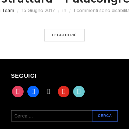
i
Team
15 Giugno 2017
in
I commenti sono disabilita
LEGGI DI PIÙ
SEGUICI
instagram
facebook
x
youtube
tiktok
Ricerca
per: