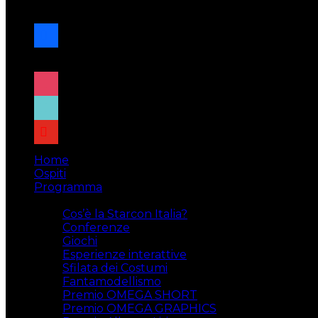
navigazione
facebook
x
instagram
tiktok
youtube
Home
Ospiti
Programma
Attività
Cos’è la Starcon Italia?
Conferenze
Giochi
Esperienze interattive
Sfilata dei Costumi
Fantamodellismo
Premio OMEGA SHORT
Premio OMEGA GRAPHICS