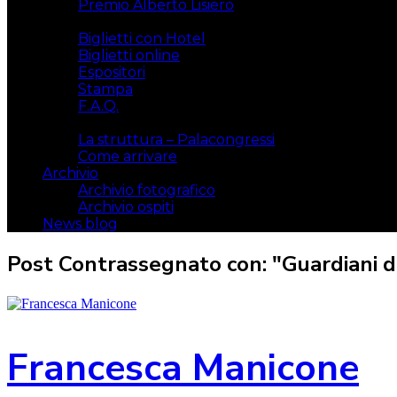
Premio Alberto Lisiero
Biglietti
Biglietti con Hotel
Biglietti online
Espositori
Stampa
F.A.Q.
Il luogo
La struttura – Palacongressi
Come arrivare
Archivio
Archivio fotografico
Archivio ospiti
News blog
Post Contrassegnato con: "Guardiani de
Francesca Manicone