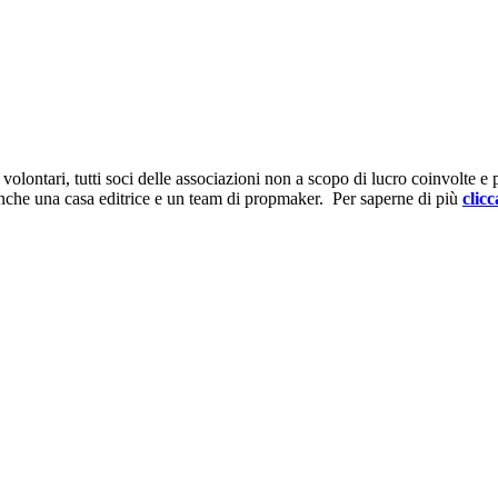
ontari, tutti soci delle associazioni non a scopo di lucro coinvolte e prov
anche una casa editrice e un team di propmaker. Per saperne di più
clicc