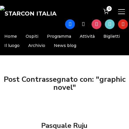
0
AP
facebook
x
instagram
tiktok
yout
Home
Ospiti
Programma
Attività
Biglietti
Il luogo
Archivio
News blog
Post Contrassegnato con: "graphic
novel"
Pasquale Ruju