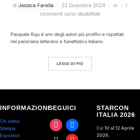
di
Jessica Farella
23 Dicembre 2024
in
I
commenti sono disabilitati
Pasquale Ruju è uno degli autori più prolifici e rispettati
nel panorama letterario e fumettistico italiano.
LEGGI DI PIÙ
INFORMAZIONI
SEGUICI
STARCON
ITALIA 2026
Chi siamo
instagram
facebook
Dal
10 al 12 Aprile
Stampa
2026
,
Espositori
x
youtube