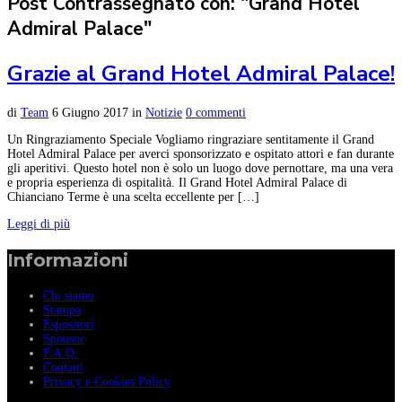
Post Contrassegnato con: "Grand Hotel
Admiral Palace"
Grazie al Grand Hotel Admiral Palace!
di
Team
6 Giugno 2017
in
Notizie
0 commenti
Un Ringraziamento Speciale Vogliamo ringraziare sentitamente il Grand
Hotel Admiral Palace per averci sponsorizzato e ospitato attori e fan durante
gli aperitivi. Questo hotel non è solo un luogo dove pernottare, ma una vera
e propria esperienza di ospitalità. Il Grand Hotel Admiral Palace di
Chianciano Terme è una scelta eccellente per […]
Leggi di più
Informazioni
Chi siamo
Stampa
Espositori
Sponsor
F.A.Q.
Contatti
Privacy e Cookies Policy