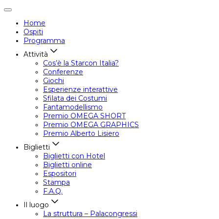
Attiva/disattiva
navigazione
Home
Ospiti
Programma
Attività
Cos’è la Starcon Italia?
Conferenze
Giochi
Esperienze interattive
Sfilata dei Costumi
Fantamodellismo
Premio OMEGA SHORT
Premio OMEGA GRAPHICS
Premio Alberto Lisiero
Biglietti
Biglietti con Hotel
Biglietti online
Espositori
Stampa
F.A.Q.
Il luogo
La struttura – Palacongressi