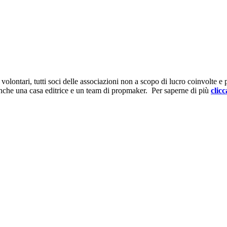
ontari, tutti soci delle associazioni non a scopo di lucro coinvolte e prov
anche una casa editrice e un team di propmaker. Per saperne di più
clicc