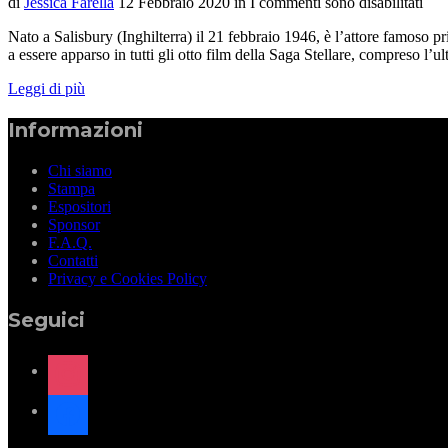
di
Jessica Farella
12 Febbraio 2020
in
I commenti sono disabilitati
Nato a Salisbury (Inghilterra) il 21 febbraio 1946, è l’attore famoso 
a essere apparso in tutti gli otto film della Saga Stellare, compreso l
Leggi di più
Informazioni
Chi siamo
Stampa
Espositori
Sponsor
F.A.Q.
Contatti
Privacy e Cookies Policy
Seguici
instagram
facebook
x