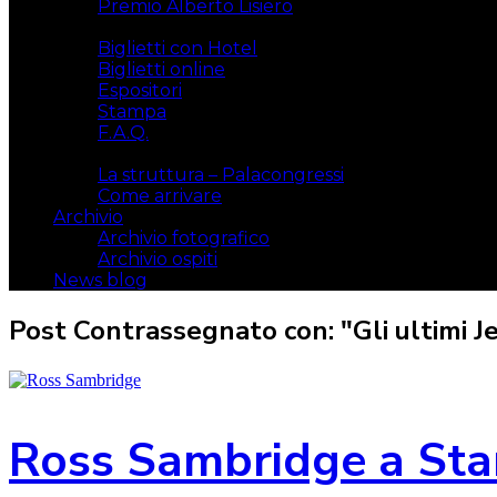
Premio Alberto Lisiero
Biglietti
Biglietti con Hotel
Biglietti online
Espositori
Stampa
F.A.Q.
Il luogo
La struttura – Palacongressi
Come arrivare
Archivio
Archivio fotografico
Archivio ospiti
News blog
Post Contrassegnato con: "Gli ultimi Je
Ross Sambridge a StarC