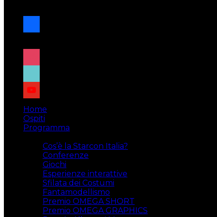
navigazione
facebook
x
instagram
tiktok
youtube
Home
Ospiti
Programma
Attività
Cos’è la Starcon Italia?
Conferenze
Giochi
Esperienze interattive
Sfilata dei Costumi
Fantamodellismo
Premio OMEGA SHORT
Premio OMEGA GRAPHICS