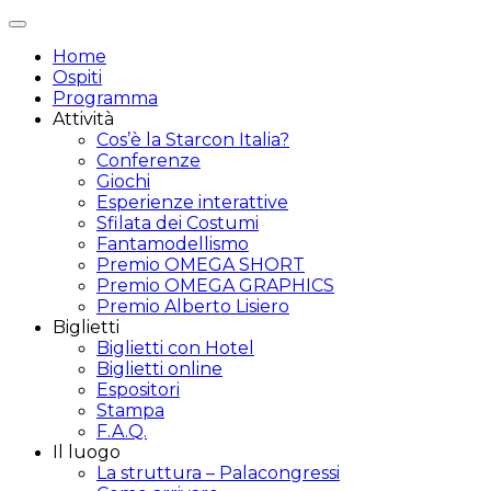
Attiva/disattiva
navigazione
Home
Ospiti
Programma
Attività
Cos’è la Starcon Italia?
Conferenze
Giochi
Esperienze interattive
Sfilata dei Costumi
Fantamodellismo
Premio OMEGA SHORT
Premio OMEGA GRAPHICS
Premio Alberto Lisiero
Biglietti
Biglietti con Hotel
Biglietti online
Espositori
Stampa
F.A.Q.
Il luogo
La struttura – Palacongressi