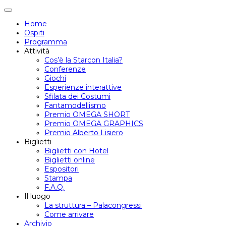
Attiva/disattiva
navigazione
Home
Ospiti
Programma
Attività
Cos’è la Starcon Italia?
Conferenze
Giochi
Esperienze interattive
Sfilata dei Costumi
Fantamodellismo
Premio OMEGA SHORT
Premio OMEGA GRAPHICS
Premio Alberto Lisiero
Biglietti
Biglietti con Hotel
Biglietti online
Espositori
Stampa
F.A.Q.
Il luogo
La struttura – Palacongressi
Come arrivare
Archivio