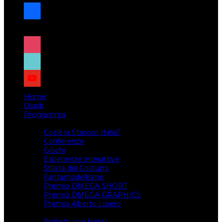
facebook
x
instagram
tiktok
youtube
Home
Ospiti
Programma
Attività
Cos’è la Starcon Italia?
Conferenze
Giochi
Esperienze interattive
Sfilata dei Costumi
Fantamodellismo
Premio OMEGA SHORT
Premio OMEGA GRAPHICS
Premio Alberto Lisiero
Biglietti
Biglietti con Hotel