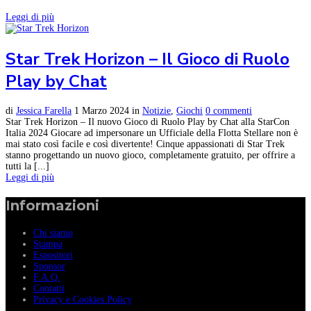
Leggi di più
Star Trek Horizon – Il Gioco di Ruolo
Play by Chat
di
Jessica Farella
1 Marzo 2024
in
Notizie
,
Giochi
0 commenti
Star Trek Horizon – Il nuovo Gioco di Ruolo Play by Chat alla StarCon
Italia 2024 Giocare ad impersonare un Ufficiale della Flotta Stellare non è
mai stato così facile e così divertente! Cinque appassionati di Star Trek
stanno progettando un nuovo gioco, completamente gratuito, per offrire a
tutti la [...]
Leggi di più
Informazioni
Chi siamo
Stampa
Espositori
Sponsor
F.A.Q.
Contatti
Privacy e Cookies Policy