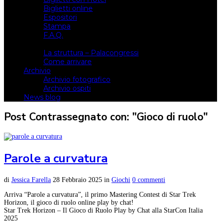
Biglietti online
Espositori
Stampa
F.A.Q.
Il luogo
La struttura – Palacongressi
Come arrivare
Archivio
Archivio fotografico
Archivio ospiti
News blog
Post Contrassegnato con: "Gioco di ruolo"
Parole a curvatura
di
Jessica Farella
28 Febbraio 2025
in
Giochi
0 commenti
Arriva “Parole a curvatura”, il primo Mastering Contest di Star Trek
Horizon, il gioco di ruolo online play by chat!
Star Trek Horizon – Il Gioco di Ruolo Play by Chat alla StarCon Italia
2025