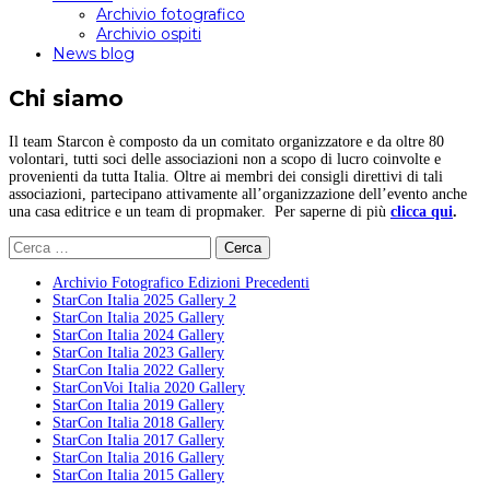
Archivio fotografico
Archivio ospiti
News blog
Chi siamo
Il team Starcon è composto da un comitato organizzatore e da oltre 80
volontari, tutti soci delle associazioni non a scopo di lucro coinvolte e
provenienti da tutta Italia. Oltre ai membri dei consigli direttivi di tali
associazioni, partecipano attivamente all’organizzazione dell’evento anche
una casa editrice e un team di propmaker. Per saperne di più
clicca qui
.
Ricerca
per:
Archivio Fotografico Edizioni Precedenti
StarCon Italia 2025 Gallery 2
StarCon Italia 2025 Gallery
StarCon Italia 2024 Gallery
StarCon Italia 2023 Gallery
StarCon Italia 2022 Gallery
StarConVoi Italia 2020 Gallery
StarCon Italia 2019 Gallery
StarCon Italia 2018 Gallery
StarCon Italia 2017 Gallery
StarCon Italia 2016 Gallery
StarCon Italia 2015 Gallery