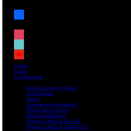
navigazione
facebook
x
instagram
tiktok
youtube
Home
Ospiti
Programma
Attività
Cos’è la Starcon Italia?
Conferenze
Giochi
Esperienze interattive
Sfilata dei Costumi
Fantamodellismo
Premio OMEGA SHORT
Premio OMEGA GRAPHICS