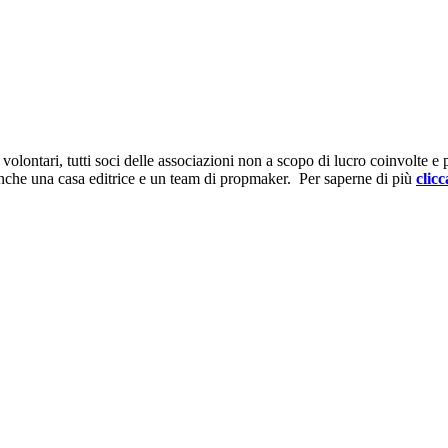
ontari, tutti soci delle associazioni non a scopo di lucro coinvolte e prov
anche una casa editrice e un team di propmaker. Per saperne di più
clicc