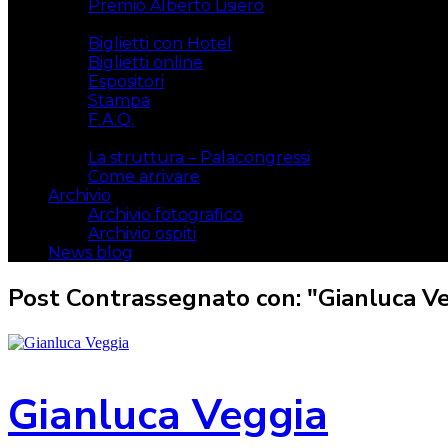
Premio Alberto Lisiero
Biglietti
Biglietti con Hotel
Biglietti online
Espositori
Stampa
F.A.Q.
Il luogo
La struttura – Palacongressi
Come arrivare
Archivio
Archivio fotografico
Archivio ospiti
News blog
Post Contrassegnato con: "Gianluca V
Gianluca Veggia