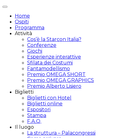
Attiva/disattiva
navigazione
Home
Ospiti
Programma
Attività
Cos’è la Starcon Italia?
Conferenze
Giochi
Esperienze interattive
Sfilata dei Costumi
Fantamodellismo
Premio OMEGA SHORT
Premio OMEGA GRAPHICS
Premio Alberto Lisiero
Biglietti
Biglietti con Hotel
Biglietti online
Espositori
Stampa
F.A.Q.
Il luogo
La struttura – Palacongressi