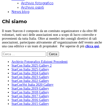
Archivio fotografico
Archivio ospiti
News blog
Chi siamo
Il team Starcon è composto da un comitato organizzatore e da oltre 80
volontari, tutti soci delle associazioni non a scopo di lucro coinvolte e
provenienti da tutta Italia. Oltre ai membri dei consigli direttivi di tali
associazioni, partecipano attivamente all’organizzazione dell’evento anche
una casa editrice e un team di propmaker. Per saperne di più
clicca qui
.
Ricerca
per:
Archivio Fotografico Edizioni Precedenti
StarCon Italia 2025 Gallery 2
StarCon Italia 2025 Gallery
StarCon Italia 2024 Gallery
StarCon Italia 2023 Gallery
StarCon Italia 2022 Gallery
StarConVoi Italia 2020 Gallery
StarCon Italia 2019 Gallery
StarCon Italia 2018 Gallery
StarCon Italia 2017 Gallery
StarCon Italia 2016 Gallery
StarCon Italia 2015 Gallery