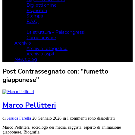
Biglietti online
Espositori
Stampa
F.A.Q.
Il luogo
La struttura – Palacongressi
Come arrivare
Archivio
Archivio fotografico
Archivio ospiti
News blog
Post Contrassegnato con: "fumetto
giapponese"
Marco Pellitteri
di
Jessica Farella
20 Gennaio 2026
in
I commenti sono disabilitati
Marco Pellitteri, sociologo dei media, saggista, esperto di animazione
giapponese. Biografia