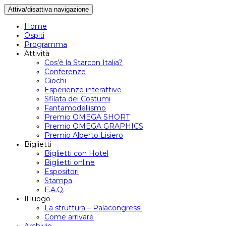
Attiva/disattiva navigazione
Home
Ospiti
Programma
Attività
Cos’è la Starcon Italia?
Conferenze
Giochi
Esperienze interattive
Sfilata dei Costumi
Fantamodellismo
Premio OMEGA SHORT
Premio OMEGA GRAPHICS
Premio Alberto Lisiero
Biglietti
Biglietti con Hotel
Biglietti online
Espositori
Stampa
F.A.Q.
Il luogo
La struttura – Palacongressi
Come arrivare