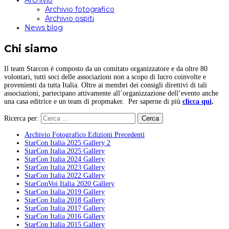
Archivio
Archivio fotografico
Archivio ospiti
News blog
Chi siamo
Il team Starcon è composto da un comitato organizzatore e da oltre 80
volontari, tutti soci delle associazioni non a scopo di lucro coinvolte e
provenienti da tutta Italia. Oltre ai membri dei consigli direttivi di tali
associazioni, partecipano attivamente all’organizzazione dell’evento anche
una casa editrice e un team di propmaker. Per saperne di più
clicca qui
.
Ricerca per:
Archivio Fotografico Edizioni Precedenti
StarCon Italia 2025 Gallery 2
StarCon Italia 2025 Gallery
StarCon Italia 2024 Gallery
StarCon Italia 2023 Gallery
StarCon Italia 2022 Gallery
StarConVoi Italia 2020 Gallery
StarCon Italia 2019 Gallery
StarCon Italia 2018 Gallery
StarCon Italia 2017 Gallery
StarCon Italia 2016 Gallery
StarCon Italia 2015 Gallery