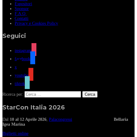
Espositori
Sponsor
F.A.Q.
Contatti
Privacy e Cookies Policy
Seguici
instagram
facebook
x
youtube
tiktok
Ricerca per:
StarCon Italia 2026
Dal
10 al 12 Aprile 2026
,
Palacongressi
Bellaria
Igea Marina
Biglietti online