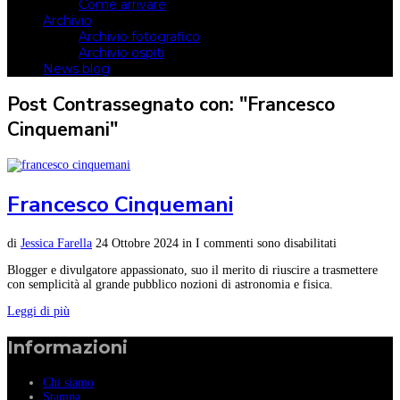
Come arrivare
Archivio
Archivio fotografico
Archivio ospiti
News blog
Post Contrassegnato con: "Francesco
Cinquemani"
Francesco Cinquemani
di
Jessica Farella
24 Ottobre 2024
in
I commenti sono disabilitati
Blogger e divulgatore appassionato, suo il merito di riuscire a trasmettere
con semplicità al grande pubblico nozioni di astronomia e fisica.
Leggi di più
Informazioni
Chi siamo
Stampa