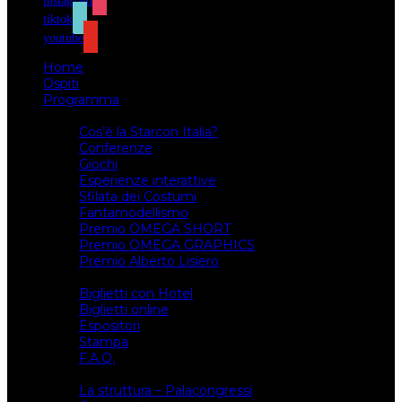
instagram
tiktok
youtube
Home
Ospiti
Programma
Attività
Cos’è la Starcon Italia?
Conferenze
Giochi
Esperienze interattive
Sfilata dei Costumi
Fantamodellismo
Premio OMEGA SHORT
Premio OMEGA GRAPHICS
Premio Alberto Lisiero
Biglietti
Biglietti con Hotel
Biglietti online
Espositori
Stampa
F.A.Q.
Il luogo
La struttura – Palacongressi