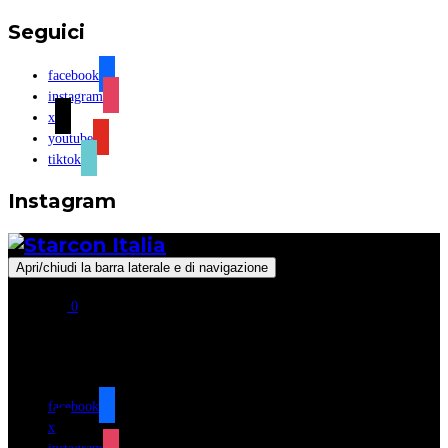
Seguici
facebook
instagram
x
youtube
tiktok
Instagram
Apri/chiudi la barra laterale e di navigazione
0
Seguici
facebook
x