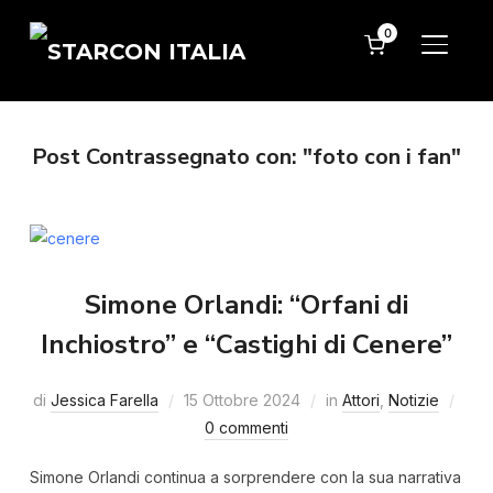
0
APRI/C
Post Contrassegnato con: "foto con i fan"
Simone Orlandi: “Orfani di
Inchiostro” e “Castighi di Cenere”
di
Jessica Farella
15 Ottobre 2024
in
Attori
,
Notizie
0 commenti
Simone Orlandi continua a sorprendere con la sua narrativa