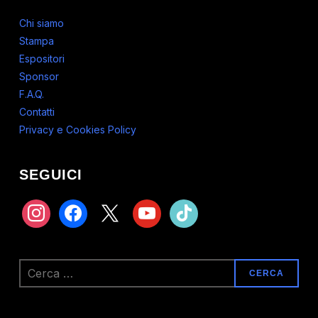
Chi siamo
Stampa
Espositori
Sponsor
F.A.Q.
Contatti
Privacy e Cookies Policy
SEGUICI
instagram
facebook
x
youtube
tiktok
Ricerca
per: