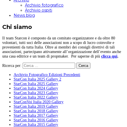
Archivio
Archivio fotografico
Archivio ospiti
News blog
Chi siamo
Il team Starcon è composto da un comitato organizzatore e da oltre 80
volontari, tutti soci delle associazioni non a scopo di lucro coinvolte e
provenienti da tutta Italia. Oltre ai membri dei consigli direttivi di tali
associazioni, partecipano attivamente all’organizzazione dell’evento anche
una casa editrice e un team di propmaker. Per saperne di più
clicca qui
.
Ricerca per:
Archivio Fotografico Edizioni Precedenti
StarCon Italia 2025 Gallery 2
StarCon Italia 2025 Gallery
StarCon Italia 2024 Gallery
StarCon Italia 2023 Gallery
StarCon Italia 2022 Gallery
StarConVoi Italia 2020 Gallery
StarCon Italia 2019 Gallery
StarCon Italia 2018 Gallery
StarCon Italia 2017 Gallery
StarCon Italia 2016 Gallery
StarCon Italia 2015 Gallery