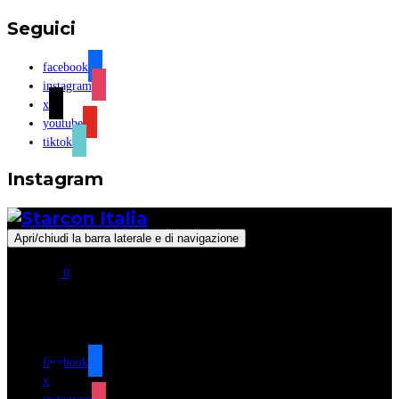
Seguici
facebook
instagram
x
youtube
tiktok
Instagram
Apri/chiudi la barra laterale e di navigazione
0
Seguici
facebook
x