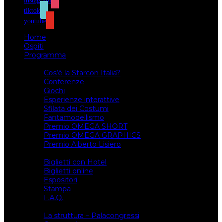
instagram
tiktok
youtube
Home
Ospiti
Programma
Attività
Cos’è la Starcon Italia?
Conferenze
Giochi
Esperienze interattive
Sfilata dei Costumi
Fantamodellismo
Premio OMEGA SHORT
Premio OMEGA GRAPHICS
Premio Alberto Lisiero
Biglietti
Biglietti con Hotel
Biglietti online
Espositori
Stampa
F.A.Q.
Il luogo
La struttura – Palacongressi