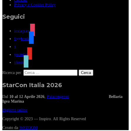
Contatti
Privacy e Cookies Policy
Seguici
instagram
facebook
x
youtube
tiktok
Ricerca per:
StarCon Italia 2026
Dal
10 al 12 Aprile 2026
,
Palacongressi
Bellaria
Igea Marina
Biglietti online
Copyright © 2023 — Inspiro. All Rights Reserved
Creato da
WPZOOM