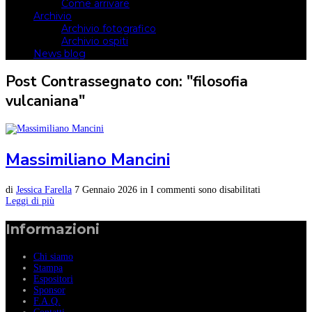
Come arrivare
Archivio
Archivio fotografico
Archivio ospiti
News blog
Post Contrassegnato con: "filosofia
vulcaniana"
Massimiliano Mancini
di
Jessica Farella
7 Gennaio 2026
in
I commenti sono disabilitati
Leggi di più
Informazioni
Chi siamo
Stampa
Espositori
Sponsor
F.A.Q.