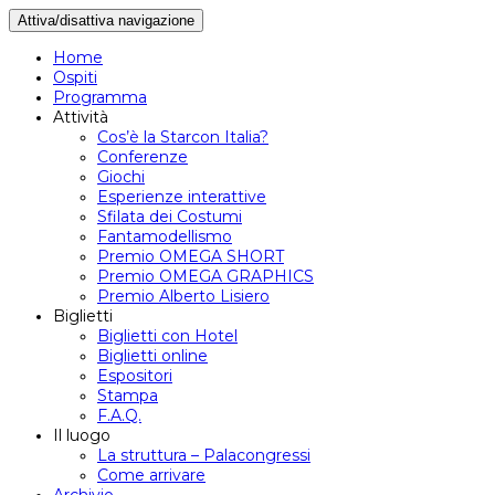
Attiva/disattiva navigazione
Home
Ospiti
Programma
Attività
Cos’è la Starcon Italia?
Conferenze
Giochi
Esperienze interattive
Sfilata dei Costumi
Fantamodellismo
Premio OMEGA SHORT
Premio OMEGA GRAPHICS
Premio Alberto Lisiero
Biglietti
Biglietti con Hotel
Biglietti online
Espositori
Stampa
F.A.Q.
Il luogo
La struttura – Palacongressi
Come arrivare