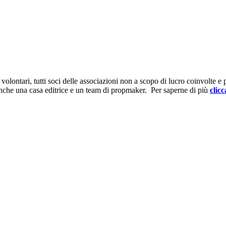
ontari, tutti soci delle associazioni non a scopo di lucro coinvolte e prov
anche una casa editrice e un team di propmaker. Per saperne di più
clicc