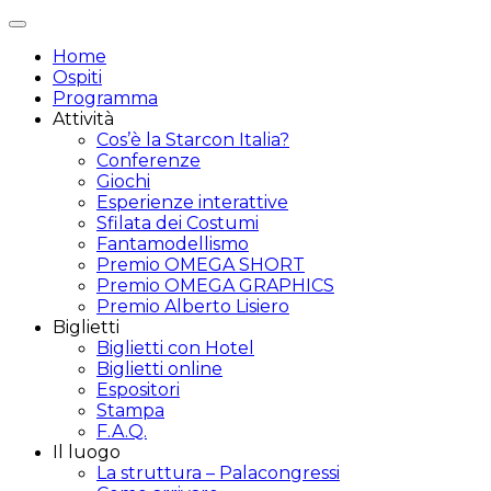
Attiva/disattiva
navigazione
Home
Ospiti
Programma
Attività
Cos’è la Starcon Italia?
Conferenze
Giochi
Esperienze interattive
Sfilata dei Costumi
Fantamodellismo
Premio OMEGA SHORT
Premio OMEGA GRAPHICS
Premio Alberto Lisiero
Biglietti
Biglietti con Hotel
Biglietti online
Espositori
Stampa
F.A.Q.
Il luogo
La struttura – Palacongressi