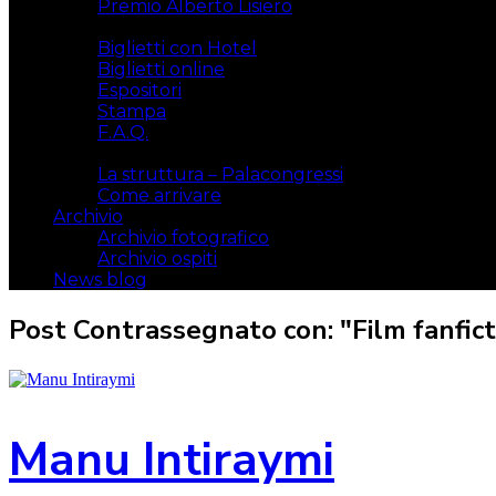
Premio Alberto Lisiero
Biglietti
Biglietti con Hotel
Biglietti online
Espositori
Stampa
F.A.Q.
Il luogo
La struttura – Palacongressi
Come arrivare
Archivio
Archivio fotografico
Archivio ospiti
News blog
Post Contrassegnato con: "Film fanfict
Manu Intiraymi