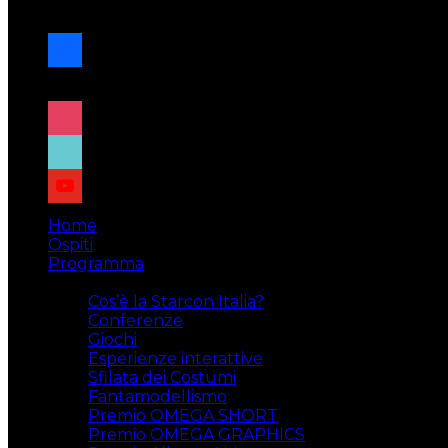
navigazione
facebook
x
instagram
tiktok
youtube
Home
Ospiti
Programma
Attività
Cos’è la Starcon Italia?
Conferenze
Giochi
Esperienze interattive
Sfilata dei Costumi
Fantamodellismo
Premio OMEGA SHORT
Premio OMEGA GRAPHICS