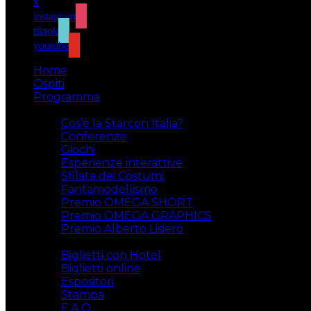
x
instagram
tiktok
youtube
Home
Ospiti
Programma
Attività
Cos’è la Starcon Italia?
Conferenze
Giochi
Esperienze interattive
Sfilata dei Costumi
Fantamodellismo
Premio OMEGA SHORT
Premio OMEGA GRAPHICS
Premio Alberto Lisiero
Biglietti
Biglietti con Hotel
Biglietti online
Espositori
Stampa
F.A.Q.