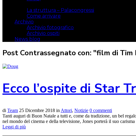
Il luogo
La struttura – Palacongressi
Come arrivare
Archivio
Archivio fotografico
Archivio ospiti
News blog
Post Contrassegnato con: "film di Tim
Ecco l’ospite di Star T
di
Team
25 Dicembre 2018
in
Attori
,
Notizie
0 commenti
Tanti auguri di Buon Natale a tutti e, come da tradizione, un bel regal
nel mondo del cinema e della televisione, Jones porterà il suo carisma e 
Leggi di più