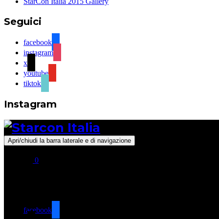
StarCon Italia 2015 Gallery
Seguici
facebook
instagram
x
youtube
tiktok
Instagram
Apri/chiudi la barra laterale e di navigazione
0
Seguici
facebook