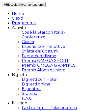
Attiva/disattiva navigazione
Home
Ospiti
Programma
Attività
Cos’è la Starcon Italia?
Conferenze
Giochi
Esperienze interattive
Sfilata dei Costumi
Fantamodellismo
Premio OMEGA SHORT
Premio OMEGA GRAPHICS
Premio Alberto Lisiero
Biglietti
Biglietti con Hotel
Biglietti online
Espositori
Stampa
F.A.Q.
Il luogo
La struttura – Palacongressi