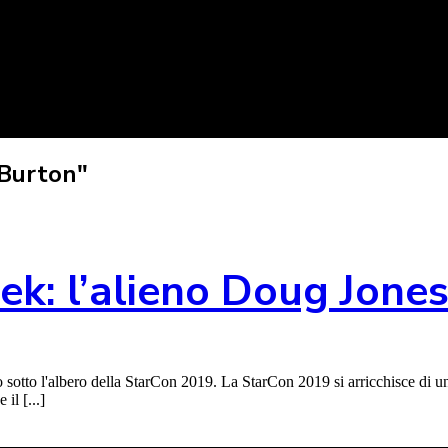
 Burton"
rek: l’alieno Doug Jones
o sotto l'albero della StarCon 2019. La StarCon 2019 si arricchisce di un
il [...]