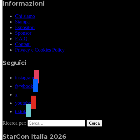
Informazioni
Chi siamo
Stampa
Espositori
Sponsor
F.A.Q.
Contatti
Privacy e Cookies Policy
Seguici
instagram
facebook
x
youtube
tiktok
Ricerca per:
StarCon Italia 2026