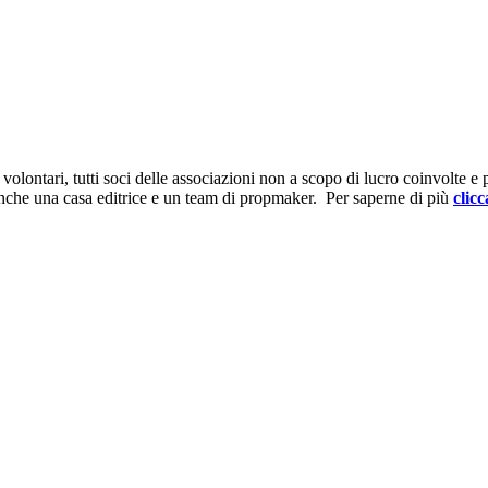
ontari, tutti soci delle associazioni non a scopo di lucro coinvolte e prov
anche una casa editrice e un team di propmaker. Per saperne di più
clicc