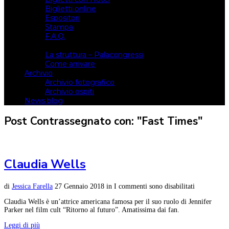
Biglietti online
Espositori
Stampa
F.A.Q.
Il luogo
La struttura – Palacongressi
Come arrivare
Archivio
Archivio fotografico
Archivio ospiti
News blog
Post Contrassegnato con: "Fast Times"
Claudia Wells
di
Jessica Farella
27 Gennaio 2018
in
I commenti sono disabilitati
Claudia Wells è un’attrice americana famosa per il suo ruolo di Jennifer
Parker nel film cult “Ritorno al futuro”. Amatissima dai fan.
Leggi di più