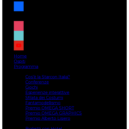
facebook
x
instagram
tiktok
youtube
Home
Ospiti
Programma
Attività
Cos’è la Starcon Italia?
Conferenze
Giochi
Esperienze interattive
Sfilata dei Costumi
Fantamodellismo
Premio OMEGA SHORT
Premio OMEGA GRAPHICS
Premio Alberto Lisiero
Biglietti
Biglietti con Hotel