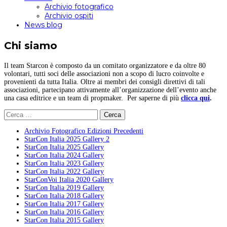
Archivio fotografico
Archivio ospiti
News blog
Chi siamo
Il team Starcon è composto da un comitato organizzatore e da oltre 80
volontari, tutti soci delle associazioni non a scopo di lucro coinvolte e
provenienti da tutta Italia. Oltre ai membri dei consigli direttivi di tali
associazioni, partecipano attivamente all’organizzazione dell’evento anche
una casa editrice e un team di propmaker. Per saperne di più
clicca qui
.
Ricerca
per:
Archivio Fotografico Edizioni Precedenti
StarCon Italia 2025 Gallery 2
StarCon Italia 2025 Gallery
StarCon Italia 2024 Gallery
StarCon Italia 2023 Gallery
StarCon Italia 2022 Gallery
StarConVoi Italia 2020 Gallery
StarCon Italia 2019 Gallery
StarCon Italia 2018 Gallery
StarCon Italia 2017 Gallery
StarCon Italia 2016 Gallery
StarCon Italia 2015 Gallery