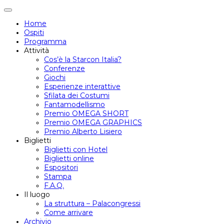
Attiva/disattiva
navigazione
Home
Ospiti
Programma
Attività
Cos’è la Starcon Italia?
Conferenze
Giochi
Esperienze interattive
Sfilata dei Costumi
Fantamodellismo
Premio OMEGA SHORT
Premio OMEGA GRAPHICS
Premio Alberto Lisiero
Biglietti
Biglietti con Hotel
Biglietti online
Espositori
Stampa
F.A.Q.
Il luogo
La struttura – Palacongressi
Come arrivare
Archivio