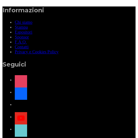
Informazioni
Chi siamo
Stampa
Espositori
Sponsor
F.A.Q.
Contatti
Privacy e Cookies Policy
Seguici
instagram
facebook
x
youtube
tiktok