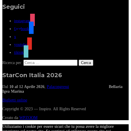
Seguici
instagram
facebook
x
youtube
tiktok
Ricerca per:
StarCon Italia 2026
Dal
10 al 12 Aprile 2026
,
Palacongressi
Bellaria
Igea Marina
Biglietti online
Copyright © 2023 — Inspiro. All Rights Reserved
Creato da
WPZOOM
Utilizziamo i cookie per essere sicuri che tu possa avere la migliore