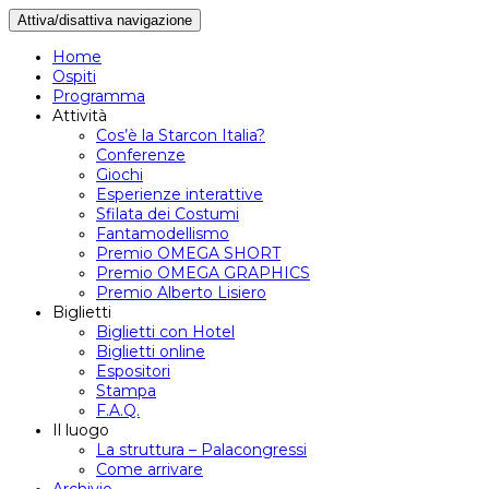
Attiva/disattiva navigazione
Home
Ospiti
Programma
Attività
Cos’è la Starcon Italia?
Conferenze
Giochi
Esperienze interattive
Sfilata dei Costumi
Fantamodellismo
Premio OMEGA SHORT
Premio OMEGA GRAPHICS
Premio Alberto Lisiero
Biglietti
Biglietti con Hotel
Biglietti online
Espositori
Stampa
F.A.Q.
Il luogo
La struttura – Palacongressi
Come arrivare