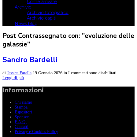
Come arrivare
Archivio
Archivio fotografico
Archivio ospiti
News blog
Post Contrassegnato con: "evoluzione delle
galassie"
Sandro Bardelli
di
Jessica Farella
19 Gennaio 2026
in
I commenti sono disabilitati
Leggi di più
Informazioni
Chi siamo
Stampa
Espositori
Sponsor
F.A.Q.
Contatti
Privacy e Cookies Policy