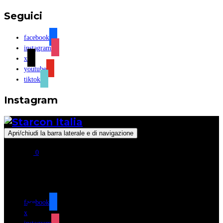
Seguici
facebook
instagram
x
youtube
tiktok
Instagram
Apri/chiudi la barra laterale e di navigazione
0
Seguici
facebook
x