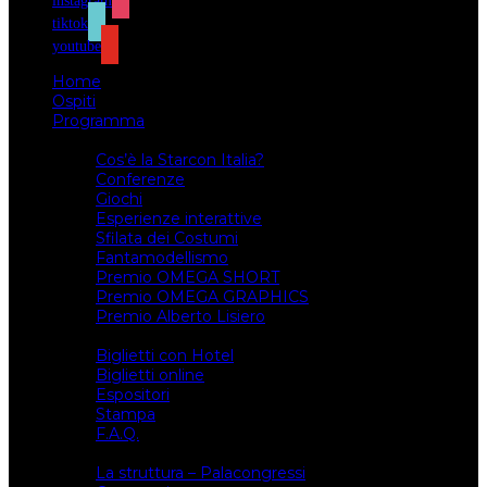
instagram
tiktok
youtube
Home
Ospiti
Programma
Attività
Cos’è la Starcon Italia?
Conferenze
Giochi
Esperienze interattive
Sfilata dei Costumi
Fantamodellismo
Premio OMEGA SHORT
Premio OMEGA GRAPHICS
Premio Alberto Lisiero
Biglietti
Biglietti con Hotel
Biglietti online
Espositori
Stampa
F.A.Q.
Il luogo
La struttura – Palacongressi