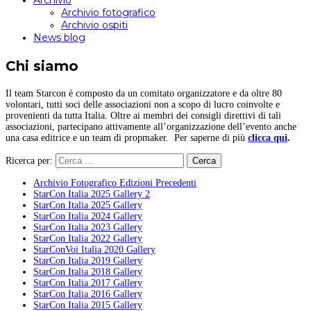
Archivio
Archivio fotografico
Archivio ospiti
News blog
Chi siamo
Il team Starcon è composto da un comitato organizzatore e da oltre 80
volontari, tutti soci delle associazioni non a scopo di lucro coinvolte e
provenienti da tutta Italia. Oltre ai membri dei consigli direttivi di tali
associazioni, partecipano attivamente all’organizzazione dell’evento anche
una casa editrice e un team di propmaker. Per saperne di più
clicca qui
.
Ricerca per:
Archivio Fotografico Edizioni Precedenti
StarCon Italia 2025 Gallery 2
StarCon Italia 2025 Gallery
StarCon Italia 2024 Gallery
StarCon Italia 2023 Gallery
StarCon Italia 2022 Gallery
StarConVoi Italia 2020 Gallery
StarCon Italia 2019 Gallery
StarCon Italia 2018 Gallery
StarCon Italia 2017 Gallery
StarCon Italia 2016 Gallery
StarCon Italia 2015 Gallery