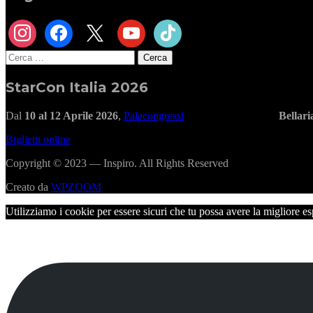
instagram
facebook
x
youtube
tiktok
Ricerca
per:
StarCon Italia 2026
Dal
10 al 12 Aprile 2026
,
Palacongressi
Bellar
Biglietti online
Copyright © 2023 — Inspiro. All Rights Reserved
Creato da
WPZOOM
Utilizziamo i cookie per essere sicuri che tu possa avere la migliore es