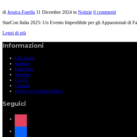
di
Jessica Farella
11 Dicembre 2024
in
Notizie
0 commenti
StarCon Italia 2025: Un Evento Imperdibile per gli Appassionati di Fa
Leggi di più
Informazioni
Chi siamo
Stampa
Espositori
Sponsor
F.A.Q.
Contatti
Privacy e Cookies Policy
Seguici
instagram
facebook