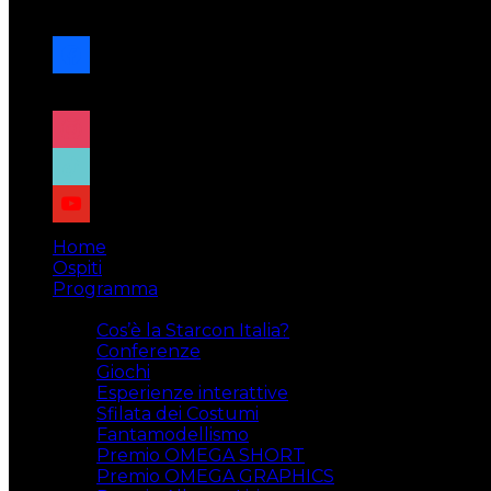
navigazione
facebook
x
instagram
tiktok
youtube
Home
Ospiti
Programma
Attività
Cos’è la Starcon Italia?
Conferenze
Giochi
Esperienze interattive
Sfilata dei Costumi
Fantamodellismo
Premio OMEGA SHORT
Premio OMEGA GRAPHICS