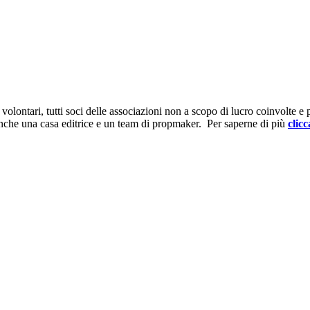
ontari, tutti soci delle associazioni non a scopo di lucro coinvolte e prov
anche una casa editrice e un team di propmaker. Per saperne di più
clicc