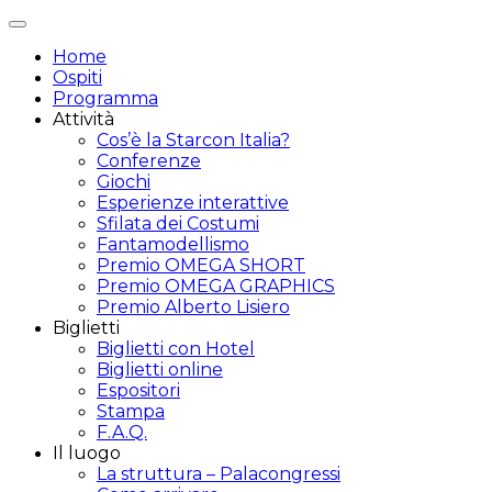
Attiva/disattiva
navigazione
Home
Ospiti
Programma
Attività
Cos’è la Starcon Italia?
Conferenze
Giochi
Esperienze interattive
Sfilata dei Costumi
Fantamodellismo
Premio OMEGA SHORT
Premio OMEGA GRAPHICS
Premio Alberto Lisiero
Biglietti
Biglietti con Hotel
Biglietti online
Espositori
Stampa
F.A.Q.
Il luogo
La struttura – Palacongressi