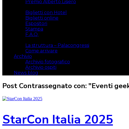
Premio Alberto Lisiero
Biglietti
Biglietti con Hotel
Biglietti online
Espositori
Stampa
F.A.Q.
Il luogo
La struttura – Palacongressi
Come arrivare
Archivio
Archivio fotografico
Archivio ospiti
News blog
Post Contrassegnato con: "Eventi gee
StarCon Italia 2025