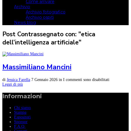
Come arrivare
Archivio
Archivio fotografico
Archivio ospiti
News blog
Post Contrassegnato con: "etica
dell’intelligenza artificiale"
Massimiliano Mancini
di
Jessica Farella
7 Gennaio 2026
in
I commenti sono disabilitati
Leggi di più
Informazioni
Chi siamo
Stampa
Espositori
Sponsor
F.A.Q.