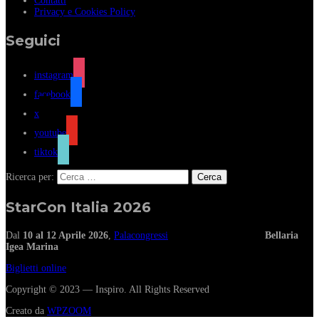
Contatti
Privacy e Cookies Policy
Seguici
instagram
facebook
x
youtube
tiktok
Ricerca per:
StarCon Italia 2026
Dal
10 al 12 Aprile 2026
,
Palacongressi
Bellaria
Igea Marina
Biglietti online
Copyright © 2023 — Inspiro. All Rights Reserved
Creato da
WPZOOM