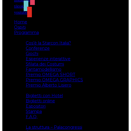
instagram
tiktok
youtube
Home
Ospiti
Programma
Attività
Cos’è la Starcon Italia?
Conferenze
Giochi
Esperienze interattive
Sfilata dei Costumi
Fantamodellismo
Premio OMEGA SHORT
Premio OMEGA GRAPHICS
Premio Alberto Lisiero
Biglietti
Biglietti con Hotel
Biglietti online
Espositori
Stampa
F.A.Q.
Il luogo
La struttura – Palacongressi