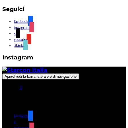
Seguici
facebook
instagram
x
youtube
tiktok
Instagram
Apri/chiudi la barra laterale e di navigazione
0
Seguici
facebook
x