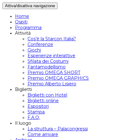
Attiva/disattiva navigazione
Home
Ospiti
Programma
Attività
Cos’è la Starcon Italia?
Conferenze
Giochi
Esperienze interattive
Sfilata dei Costumi
Fantamodellismo
Premio OMEGA SHORT
Premio OMEGA GRAPHICS
Premio Alberto Lisiero
Biglietti
Biglietti con Hotel
Biglietti online
Espositori
Stampa
F.A.Q.
Il luogo
La struttura – Palacongressi
Come arrivare