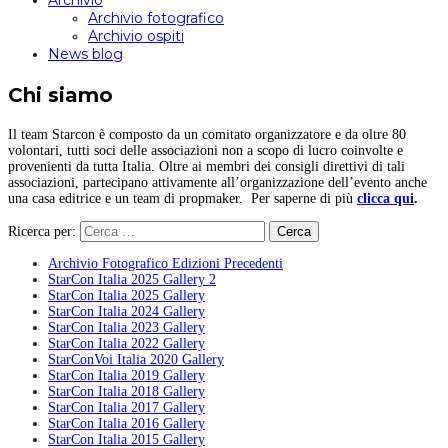
Archivio
Archivio fotografico
Archivio ospiti
News blog
Chi siamo
Il team Starcon è composto da un comitato organizzatore e da oltre 80
volontari, tutti soci delle associazioni non a scopo di lucro coinvolte e
provenienti da tutta Italia. Oltre ai membri dei consigli direttivi di tali
associazioni, partecipano attivamente all’organizzazione dell’evento anche
una casa editrice e un team di propmaker. Per saperne di più
clicca qui
.
Ricerca per:
Archivio Fotografico Edizioni Precedenti
StarCon Italia 2025 Gallery 2
StarCon Italia 2025 Gallery
StarCon Italia 2024 Gallery
StarCon Italia 2023 Gallery
StarCon Italia 2022 Gallery
StarConVoi Italia 2020 Gallery
StarCon Italia 2019 Gallery
StarCon Italia 2018 Gallery
StarCon Italia 2017 Gallery
StarCon Italia 2016 Gallery
StarCon Italia 2015 Gallery