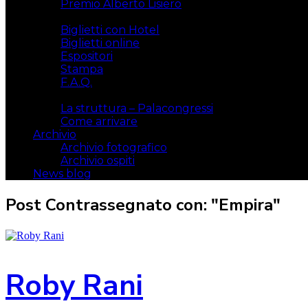
Premio Alberto Lisiero
Biglietti
Biglietti con Hotel
Biglietti online
Espositori
Stampa
F.A.Q.
Il luogo
La struttura – Palacongressi
Come arrivare
Archivio
Archivio fotografico
Archivio ospiti
News blog
Post Contrassegnato con: "Empira"
Roby Rani