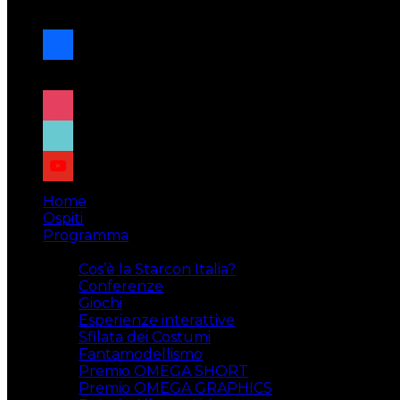
navigazione
facebook
x
instagram
tiktok
youtube
Home
Ospiti
Programma
Attività
Cos’è la Starcon Italia?
Conferenze
Giochi
Esperienze interattive
Sfilata dei Costumi
Fantamodellismo
Premio OMEGA SHORT
Premio OMEGA GRAPHICS