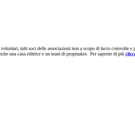
ontari, tutti soci delle associazioni non a scopo di lucro coinvolte e prov
anche una casa editrice e un team di propmaker. Per saperne di più
clicc