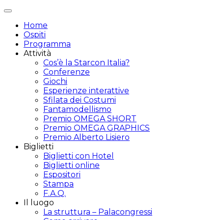
Attiva/disattiva
navigazione
Home
Ospiti
Programma
Attività
Cos’è la Starcon Italia?
Conferenze
Giochi
Esperienze interattive
Sfilata dei Costumi
Fantamodellismo
Premio OMEGA SHORT
Premio OMEGA GRAPHICS
Premio Alberto Lisiero
Biglietti
Biglietti con Hotel
Biglietti online
Espositori
Stampa
F.A.Q.
Il luogo
La struttura – Palacongressi