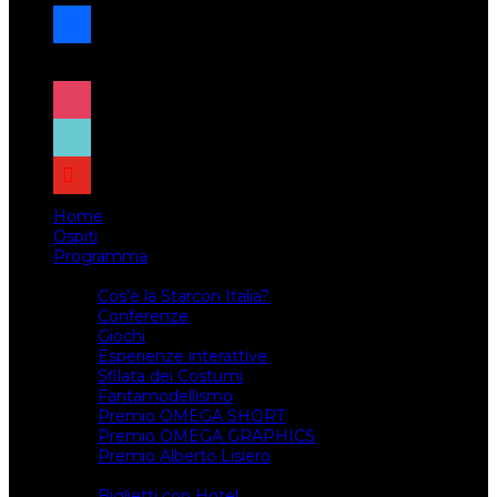
facebook
x
instagram
tiktok
youtube
Home
Ospiti
Programma
Attività
Cos’è la Starcon Italia?
Conferenze
Giochi
Esperienze interattive
Sfilata dei Costumi
Fantamodellismo
Premio OMEGA SHORT
Premio OMEGA GRAPHICS
Premio Alberto Lisiero
Biglietti
Biglietti con Hotel