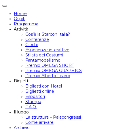
Attiva/disattiva
navigazione
Home
Ospiti
Programma
Attività
Cos’è la Starcon Italia?
Conferenze
Giochi
Esperienze interattive
Sfilata dei Costumi
Fantamodellismo
Premio OMEGA SHORT
Premio OMEGA GRAPHICS
Premio Alberto Lisiero
Biglietti
Biglietti con Hotel
Biglietti online
Espositori
Stampa
F.A.Q.
Il luogo
La struttura – Palacongressi
Come arrivare
Archivio