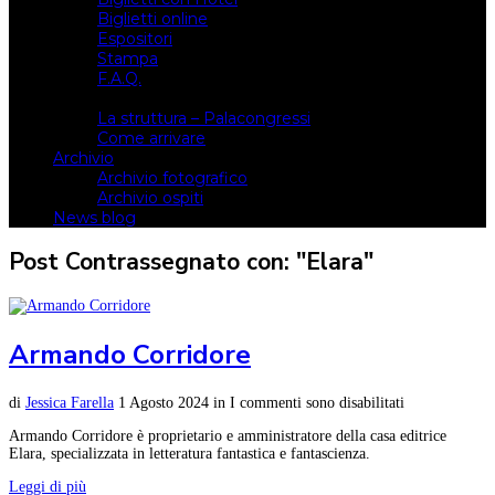
Biglietti online
Espositori
Stampa
F.A.Q.
Il luogo
La struttura – Palacongressi
Come arrivare
Archivio
Archivio fotografico
Archivio ospiti
News blog
Post Contrassegnato con: "Elara"
Armando Corridore
di
Jessica Farella
1 Agosto 2024
in
I commenti sono disabilitati
Armando Corridore è proprietario e amministratore della casa editrice
Elara, specializzata in letteratura fantastica e fantascienza.
Leggi di più