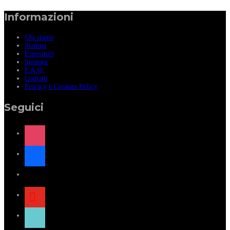
Informazioni
Chi siamo
Stampa
Espositori
Sponsor
F.A.Q.
Contatti
Privacy e Cookies Policy
Seguici
instagram
facebook
x
youtube
tiktok