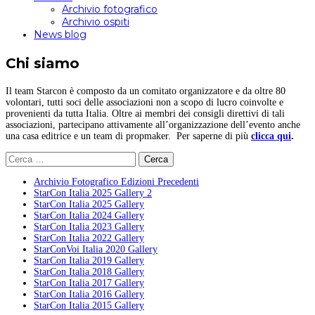
Archivio fotografico
Archivio ospiti
News blog
Chi siamo
Il team Starcon è composto da un comitato organizzatore e da oltre 80
volontari, tutti soci delle associazioni non a scopo di lucro coinvolte e
provenienti da tutta Italia. Oltre ai membri dei consigli direttivi di tali
associazioni, partecipano attivamente all’organizzazione dell’evento anche
una casa editrice e un team di propmaker. Per saperne di più
clicca qui
.
Ricerca
per:
Archivio Fotografico Edizioni Precedenti
StarCon Italia 2025 Gallery 2
StarCon Italia 2025 Gallery
StarCon Italia 2024 Gallery
StarCon Italia 2023 Gallery
StarCon Italia 2022 Gallery
StarConVoi Italia 2020 Gallery
StarCon Italia 2019 Gallery
StarCon Italia 2018 Gallery
StarCon Italia 2017 Gallery
StarCon Italia 2016 Gallery
StarCon Italia 2015 Gallery