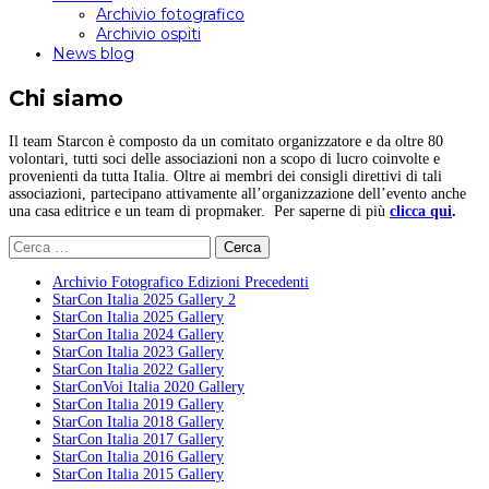
Archivio fotografico
Archivio ospiti
News blog
Chi siamo
Il team Starcon è composto da un comitato organizzatore e da oltre 80
volontari, tutti soci delle associazioni non a scopo di lucro coinvolte e
provenienti da tutta Italia. Oltre ai membri dei consigli direttivi di tali
associazioni, partecipano attivamente all’organizzazione dell’evento anche
una casa editrice e un team di propmaker. Per saperne di più
clicca qui
.
Ricerca
per:
Archivio Fotografico Edizioni Precedenti
StarCon Italia 2025 Gallery 2
StarCon Italia 2025 Gallery
StarCon Italia 2024 Gallery
StarCon Italia 2023 Gallery
StarCon Italia 2022 Gallery
StarConVoi Italia 2020 Gallery
StarCon Italia 2019 Gallery
StarCon Italia 2018 Gallery
StarCon Italia 2017 Gallery
StarCon Italia 2016 Gallery
StarCon Italia 2015 Gallery