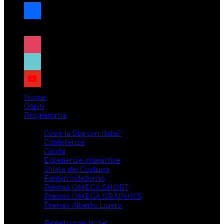
facebook
x
instagram
tiktok
youtube
Home
Ospiti
Programma
Attività
Cos’è la Starcon Italia?
Conferenze
Giochi
Esperienze interattive
Sfilata dei Costumi
Fantamodellismo
Premio OMEGA SHORT
Premio OMEGA GRAPHICS
Premio Alberto Lisiero
Biglietti
Biglietti con Hotel