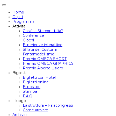
Attiva/disattiva
navigazione
Home
Ospiti
Programma
Attività
Cos’è la Starcon Italia?
Conferenze
Giochi
Esperienze interattive
Sfilata dei Costumi
Fantamodellismo
Premio OMEGA SHORT
Premio OMEGA GRAPHICS
Premio Alberto Lisiero
Biglietti
Biglietti con Hotel
Biglietti online
Espositori
Stampa
F.A.Q.
Il luogo
La struttura – Palacongressi
Come arrivare
Archivio