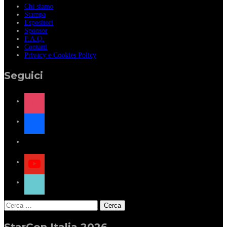
Chi siamo
Stampa
Espositori
Sponsor
F.A.Q.
Contatti
Privacy e Cookies Policy
Seguici
instagram
facebook
x
youtube
tiktok
Ricerca
per:
StarCon Italia 2026