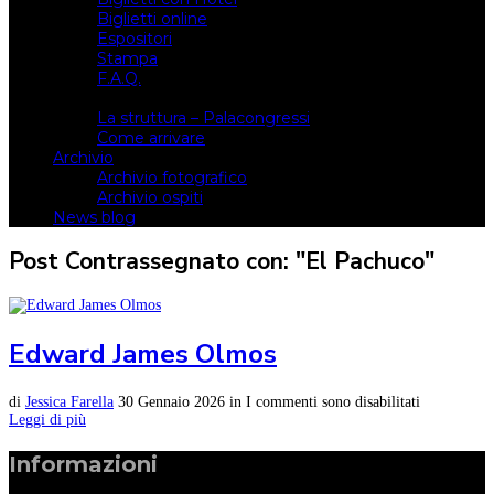
Biglietti online
Espositori
Stampa
F.A.Q.
Il luogo
La struttura – Palacongressi
Come arrivare
Archivio
Archivio fotografico
Archivio ospiti
News blog
Post Contrassegnato con: "El Pachuco"
Edward James Olmos
di
Jessica Farella
30 Gennaio 2026
in
I commenti sono disabilitati
Leggi di più
Informazioni