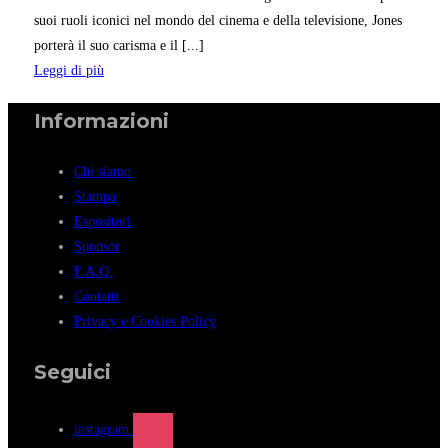
suoi ruoli iconici nel mondo del cinema e della televisione, Jones
porterà il suo carisma e il [...]
Leggi di più
Informazioni
Chi siamo
Stampa
Espositori
Sponsor
F.A.Q.
Contatti
Privacy e Cookies Policy
Seguici
instagram