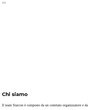
Attiva/disattiva
navigazione
Home
Ospiti
Programma
Attività
Biglietti
Il luogo
Archivio
News blog
Chi siamo
Il team Starcon è composto da un comitato organizzatore e da