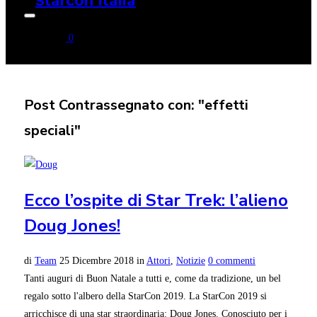
Apri/chiudi
la
0
barra
laterale
e
di
navigazione
Post Contrassegnato con: "effetti
speciali"
Ecco l’ospite di Star Trek: l’alieno
Doug Jones!
di
Team
25 Dicembre 2018
in
Attori
,
Notizie
0 commenti
Tanti auguri di Buon Natale a tutti e, come da tradizione, un bel
regalo sotto l'albero della StarCon 2019. La StarCon 2019 si
arricchisce di una star straordinaria: Doug Jones. Conosciuto per i