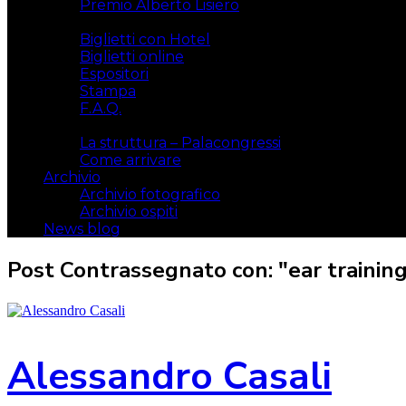
Premio Alberto Lisiero
Biglietti
Biglietti con Hotel
Biglietti online
Espositori
Stampa
F.A.Q.
Il luogo
La struttura – Palacongressi
Come arrivare
Archivio
Archivio fotografico
Archivio ospiti
News blog
Post Contrassegnato con: "ear trainin
Alessandro Casali