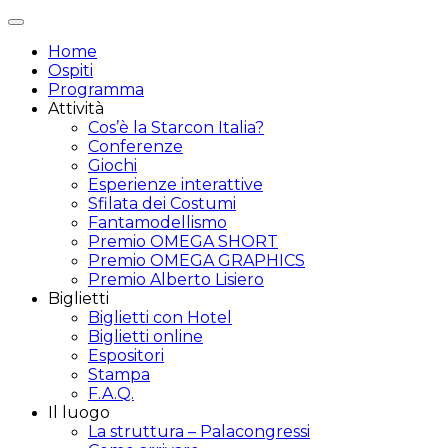
Attiva/disattiva
navigazione
Home
Ospiti
Programma
Attività
Cos’è la Starcon Italia?
Conferenze
Giochi
Esperienze interattive
Sfilata dei Costumi
Fantamodellismo
Premio OMEGA SHORT
Premio OMEGA GRAPHICS
Premio Alberto Lisiero
Biglietti
Biglietti con Hotel
Biglietti online
Espositori
Stampa
F.A.Q.
Il luogo
La struttura – Palacongressi