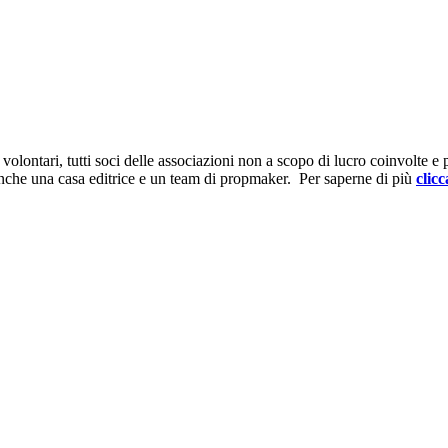
ontari, tutti soci delle associazioni non a scopo di lucro coinvolte e prov
anche una casa editrice e un team di propmaker. Per saperne di più
clicc