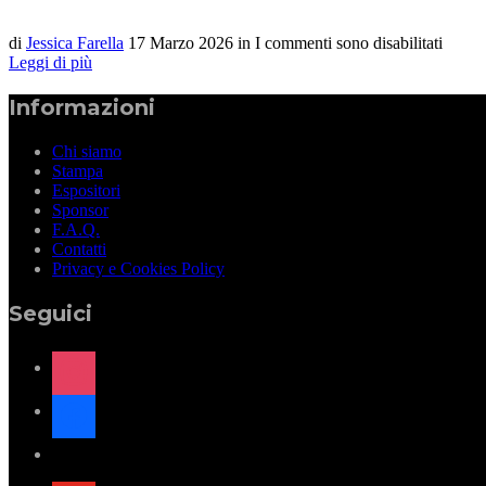
di
Jessica Farella
17 Marzo 2026
in
I commenti sono disabilitati
Leggi di più
Informazioni
Chi siamo
Stampa
Espositori
Sponsor
F.A.Q.
Contatti
Privacy e Cookies Policy
Seguici
instagram
facebook
x