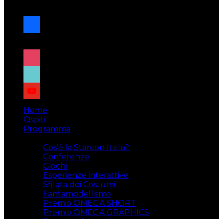
navigazione
facebook
x
instagram
tiktok
youtube
Home
Ospiti
Programma
Attività
Cos’è la Starcon Italia?
Conferenze
Giochi
Esperienze interattive
Sfilata dei Costumi
Fantamodellismo
Premio OMEGA SHORT
Premio OMEGA GRAPHICS