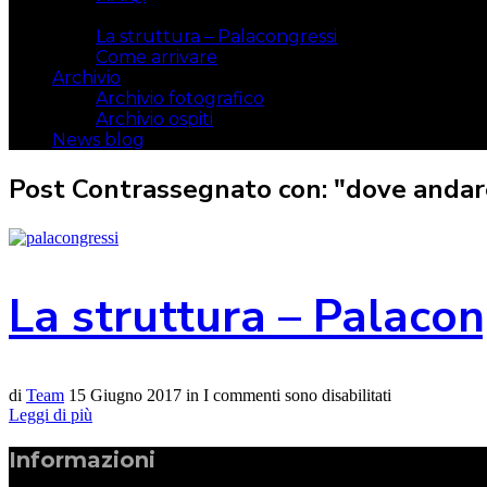
Il luogo
La struttura – Palacongressi
Come arrivare
Archivio
Archivio fotografico
Archivio ospiti
News blog
Post Contrassegnato con: "dove andare
La struttura – Palacon
di
Team
15 Giugno 2017
in
I commenti sono disabilitati
Leggi di più
Informazioni