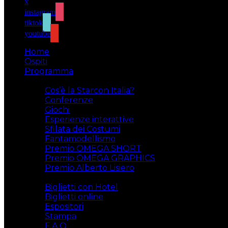
x
instagram
tiktok
youtube
Home
Ospiti
Programma
Attività
Cos’è la Starcon Italia?
Conferenze
Giochi
Esperienze interattive
Sfilata dei Costumi
Fantamodellismo
Premio OMEGA SHORT
Premio OMEGA GRAPHICS
Premio Alberto Lisiero
Biglietti
Biglietti con Hotel
Biglietti online
Espositori
Stampa
F.A.Q.