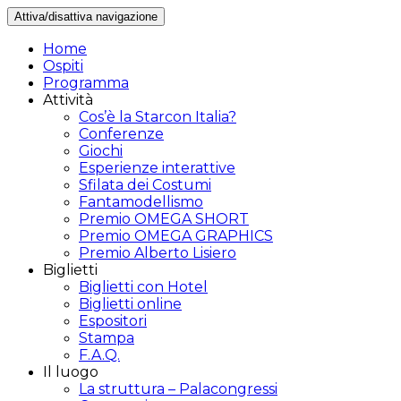
Attiva/disattiva navigazione
Home
Ospiti
Programma
Attività
Cos’è la Starcon Italia?
Conferenze
Giochi
Esperienze interattive
Sfilata dei Costumi
Fantamodellismo
Premio OMEGA SHORT
Premio OMEGA GRAPHICS
Premio Alberto Lisiero
Biglietti
Biglietti con Hotel
Biglietti online
Espositori
Stampa
F.A.Q.
Il luogo
La struttura – Palacongressi