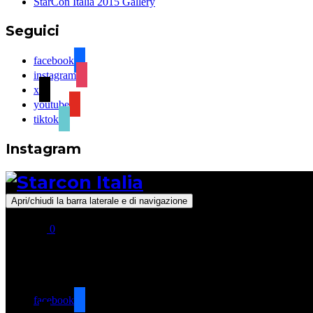
StarCon Italia 2015 Gallery
Seguici
facebook
instagram
x
youtube
tiktok
Instagram
Apri/chiudi la barra laterale e di navigazione
0
Seguici
facebook