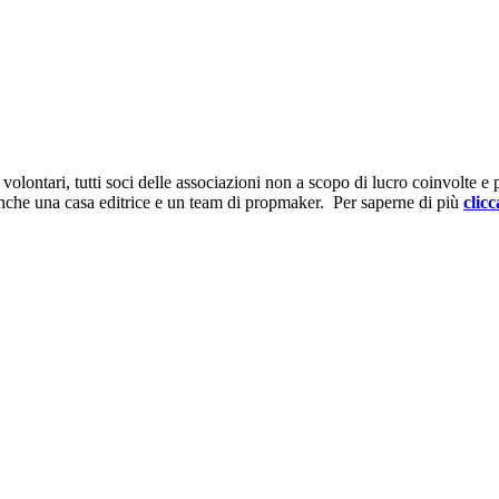
ontari, tutti soci delle associazioni non a scopo di lucro coinvolte e prov
anche una casa editrice e un team di propmaker. Per saperne di più
clicc