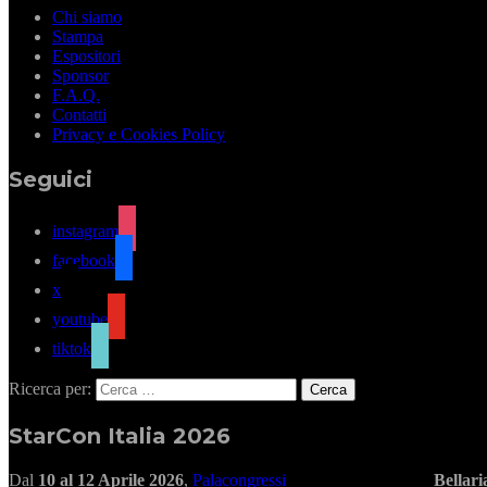
Chi siamo
Stampa
Espositori
Sponsor
F.A.Q.
Contatti
Privacy e Cookies Policy
Seguici
instagram
facebook
x
youtube
tiktok
Ricerca per:
StarCon Italia 2026
Dal
10 al 12 Aprile 2026
,
Palacongressi
Bellar