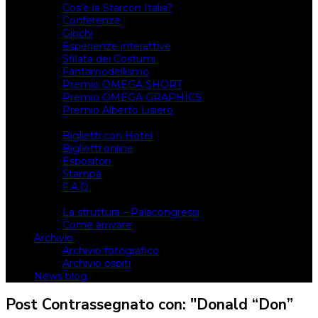
Cos’è la Starcon Italia?
Conferenze
Giochi
Esperienze interattive
Sfilata dei Costumi
Fantamodellismo
Premio OMEGA SHORT
Premio OMEGA GRAPHICS
Premio Alberto Lisiero
Biglietti
Biglietti con Hotel
Biglietti online
Espositori
Stampa
F.A.Q.
Il luogo
La struttura – Palacongressi
Come arrivare
Archivio
Archivio fotografico
Archivio ospiti
News blog
Post Contrassegnato con: "Donald “Don”