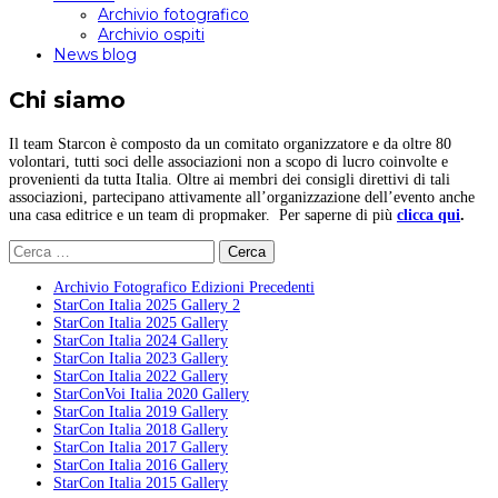
Archivio fotografico
Archivio ospiti
News blog
Chi siamo
Il team Starcon è composto da un comitato organizzatore e da oltre 80
volontari, tutti soci delle associazioni non a scopo di lucro coinvolte e
provenienti da tutta Italia. Oltre ai membri dei consigli direttivi di tali
associazioni, partecipano attivamente all’organizzazione dell’evento anche
una casa editrice e un team di propmaker. Per saperne di più
clicca qui
.
Ricerca
per:
Archivio Fotografico Edizioni Precedenti
StarCon Italia 2025 Gallery 2
StarCon Italia 2025 Gallery
StarCon Italia 2024 Gallery
StarCon Italia 2023 Gallery
StarCon Italia 2022 Gallery
StarConVoi Italia 2020 Gallery
StarCon Italia 2019 Gallery
StarCon Italia 2018 Gallery
StarCon Italia 2017 Gallery
StarCon Italia 2016 Gallery
StarCon Italia 2015 Gallery