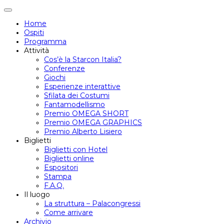
Attiva/disattiva
navigazione
Home
Ospiti
Programma
Attività
Cos’è la Starcon Italia?
Conferenze
Giochi
Esperienze interattive
Sfilata dei Costumi
Fantamodellismo
Premio OMEGA SHORT
Premio OMEGA GRAPHICS
Premio Alberto Lisiero
Biglietti
Biglietti con Hotel
Biglietti online
Espositori
Stampa
F.A.Q.
Il luogo
La struttura – Palacongressi
Come arrivare
Archivio