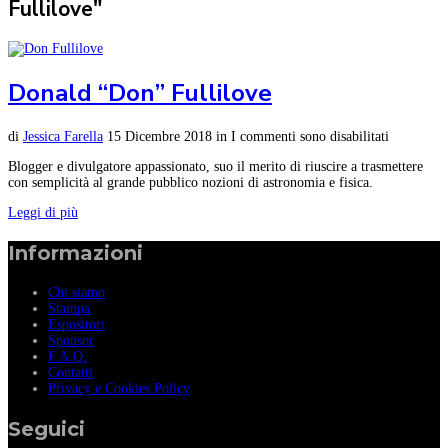
Fullilove"
Donald “Don” Fullilove
di
Jessica Farella
15 Dicembre 2018
in
I commenti sono disabilitati
Blogger e divulgatore appassionato, suo il merito di riuscire a trasmettere
con semplicità al grande pubblico nozioni di astronomia e fisica.
Leggi di più
Informazioni
Chi siamo
Stampa
Espositori
Sponsor
F.A.Q.
Contatti
Privacy e Cookies Policy
Seguici