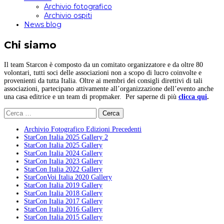
Archivio fotografico
Archivio ospiti
News blog
Chi siamo
Il team Starcon è composto da un comitato organizzatore e da oltre 80
volontari, tutti soci delle associazioni non a scopo di lucro coinvolte e
provenienti da tutta Italia. Oltre ai membri dei consigli direttivi di tali
associazioni, partecipano attivamente all’organizzazione dell’evento anche
una casa editrice e un team di propmaker. Per saperne di più
clicca qui
.
Ricerca
per:
Archivio Fotografico Edizioni Precedenti
StarCon Italia 2025 Gallery 2
StarCon Italia 2025 Gallery
StarCon Italia 2024 Gallery
StarCon Italia 2023 Gallery
StarCon Italia 2022 Gallery
StarConVoi Italia 2020 Gallery
StarCon Italia 2019 Gallery
StarCon Italia 2018 Gallery
StarCon Italia 2017 Gallery
StarCon Italia 2016 Gallery
StarCon Italia 2015 Gallery