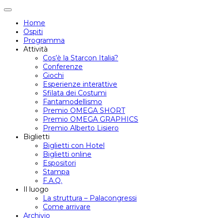
Attiva/disattiva
navigazione
Home
Ospiti
Programma
Attività
Cos’è la Starcon Italia?
Conferenze
Giochi
Esperienze interattive
Sfilata dei Costumi
Fantamodellismo
Premio OMEGA SHORT
Premio OMEGA GRAPHICS
Premio Alberto Lisiero
Biglietti
Biglietti con Hotel
Biglietti online
Espositori
Stampa
F.A.Q.
Il luogo
La struttura – Palacongressi
Come arrivare
Archivio