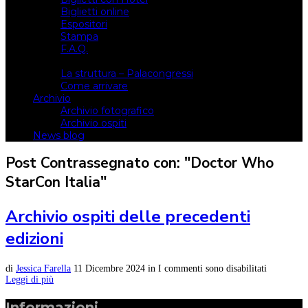
Biglietti online
Espositori
Stampa
F.A.Q.
Il luogo
La struttura – Palacongressi
Come arrivare
Archivio
Archivio fotografico
Archivio ospiti
News blog
Post Contrassegnato con: "Doctor Who
StarCon Italia"
Archivio ospiti delle precedenti
edizioni
di
Jessica Farella
11 Dicembre 2024
in
I commenti sono disabilitati
Leggi di più
Informazioni