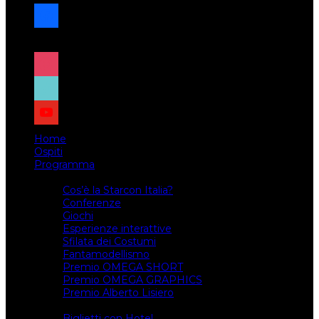
facebook
x
instagram
tiktok
youtube
Home
Ospiti
Programma
Attività
Cos’è la Starcon Italia?
Conferenze
Giochi
Esperienze interattive
Sfilata dei Costumi
Fantamodellismo
Premio OMEGA SHORT
Premio OMEGA GRAPHICS
Premio Alberto Lisiero
Biglietti
Biglietti con Hotel