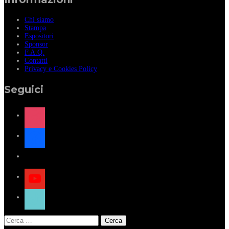
Chi siamo
Stampa
Espositori
Sponsor
F.A.Q.
Contatti
Privacy e Cookies Policy
Seguici
instagram
facebook
x
youtube
tiktok
Ricerca
per: