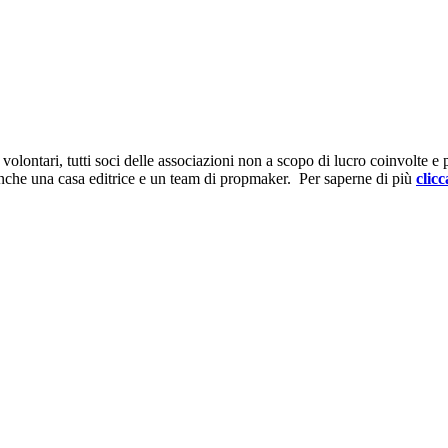
ontari, tutti soci delle associazioni non a scopo di lucro coinvolte e prov
anche una casa editrice e un team di propmaker. Per saperne di più
clicc