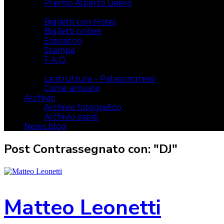
Premio Alberto Lisiero
Biglietti
Biglietti con Hotel
Biglietti online
Espositori
Stampa
F.A.Q.
Il luogo
La struttura – Palacongressi
Come arrivare
Archivio
Archivio fotografico
Archivio ospiti
News blog
Post Contrassegnato con: "DJ"
Matteo Leonetti