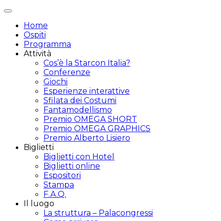
Attiva/disattiva
navigazione
Home
Ospiti
Programma
Attività
Cos’è la Starcon Italia?
Conferenze
Giochi
Esperienze interattive
Sfilata dei Costumi
Fantamodellismo
Premio OMEGA SHORT
Premio OMEGA GRAPHICS
Premio Alberto Lisiero
Biglietti
Biglietti con Hotel
Biglietti online
Espositori
Stampa
F.A.Q.
Il luogo
La struttura – Palacongressi