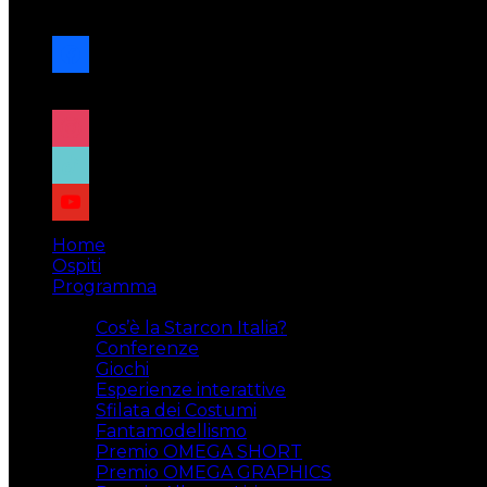
navigazione
facebook
x
instagram
tiktok
youtube
Home
Ospiti
Programma
Attività
Cos’è la Starcon Italia?
Conferenze
Giochi
Esperienze interattive
Sfilata dei Costumi
Fantamodellismo
Premio OMEGA SHORT
Premio OMEGA GRAPHICS