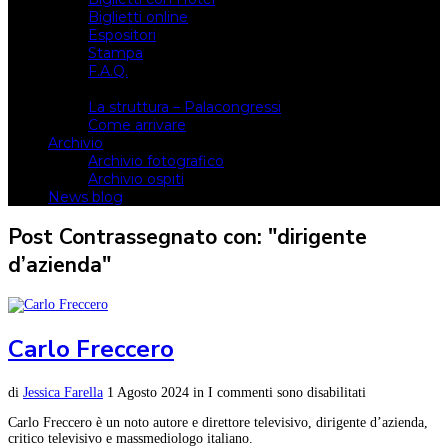
Biglietti online
Espositori
Stampa
F.A.Q.
Il luogo
La struttura – Palacongressi
Come arrivare
Archivio
Archivio fotografico
Archivio ospiti
News blog
Post Contrassegnato con: "dirigente
d’azienda"
Carlo Freccero
di
Jessica Farella
1 Agosto 2024
in
I commenti sono disabilitati
Carlo Freccero è un noto autore e direttore televisivo, dirigente d’azienda,
critico televisivo e massmediologo italiano.