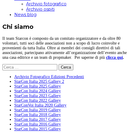
Archivio fotografico
Archivio ospiti
News blog
Chi siamo
Il team Starcon è composto da un comitato organizzatore e da oltre 80
volontari, tutti soci delle associazioni non a scopo di lucro coinvolte e
provenienti da tutta Italia. Oltre ai membri dei consigli direttivi di tali
associazioni, partecipano attivamente all’organizzazione dell’evento anche
una casa editrice e un team di propmaker. Per saperne di più
clicca qui
.
Ricerca
per:
Archivio Fotografico Edizioni Precedenti
StarCon Italia 2025 Gallery 2
StarCon Italia 2025 Gallery
StarCon Italia 2024 Gallery
StarCon Italia 2023 Gallery
StarCon Italia 2022 Gallery
StarConVoi Italia 2020 Gallery
StarCon Italia 2019 Gallery
StarCon Italia 2018 Gallery
StarCon Italia 2017 Gallery
StarCon Italia 2016 Gallery
StarCon Italia 2015 Gallery