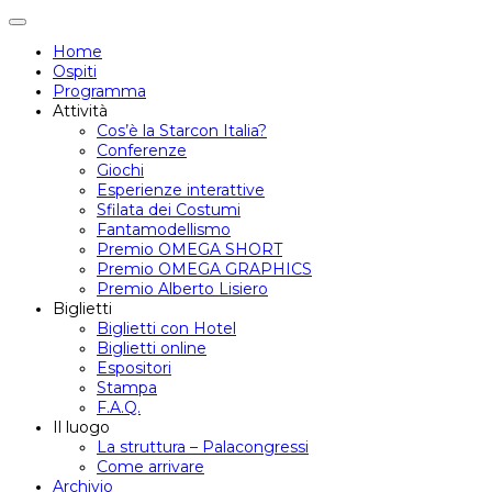
Attiva/disattiva
navigazione
Home
Ospiti
Programma
Attività
Cos’è la Starcon Italia?
Conferenze
Giochi
Esperienze interattive
Sfilata dei Costumi
Fantamodellismo
Premio OMEGA SHORT
Premio OMEGA GRAPHICS
Premio Alberto Lisiero
Biglietti
Biglietti con Hotel
Biglietti online
Espositori
Stampa
F.A.Q.
Il luogo
La struttura – Palacongressi
Come arrivare
Archivio