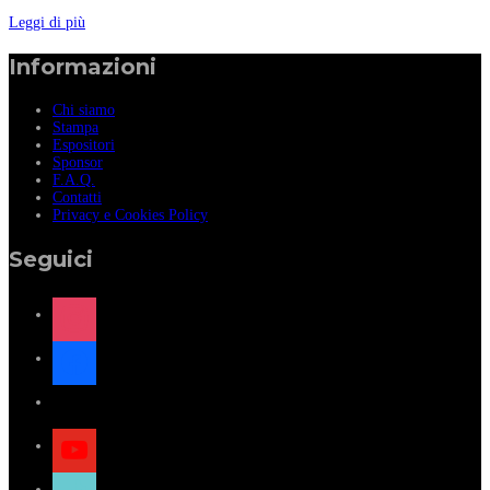
Leggi di più
Informazioni
Chi siamo
Stampa
Espositori
Sponsor
F.A.Q.
Contatti
Privacy e Cookies Policy
Seguici
instagram
facebook
x
youtube
tiktok