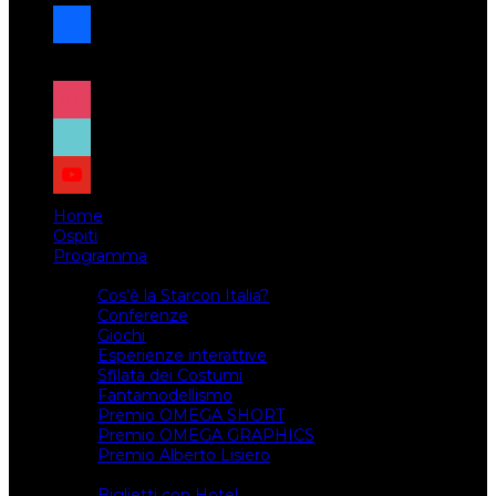
facebook
x
instagram
tiktok
youtube
Home
Ospiti
Programma
Attività
Cos’è la Starcon Italia?
Conferenze
Giochi
Esperienze interattive
Sfilata dei Costumi
Fantamodellismo
Premio OMEGA SHORT
Premio OMEGA GRAPHICS
Premio Alberto Lisiero
Biglietti
Biglietti con Hotel