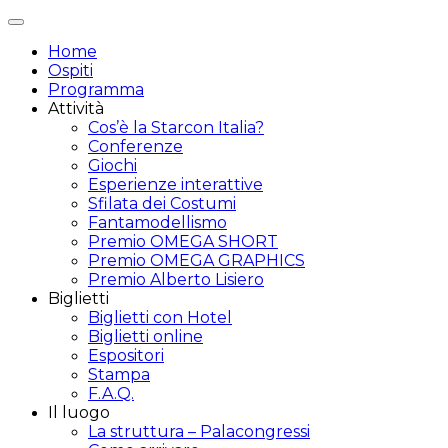
Attiva/disattiva
navigazione
Home
Ospiti
Programma
Attività
Cos’è la Starcon Italia?
Conferenze
Giochi
Esperienze interattive
Sfilata dei Costumi
Fantamodellismo
Premio OMEGA SHORT
Premio OMEGA GRAPHICS
Premio Alberto Lisiero
Biglietti
Biglietti con Hotel
Biglietti online
Espositori
Stampa
F.A.Q.
Il luogo
La struttura – Palacongressi