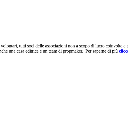
ontari, tutti soci delle associazioni non a scopo di lucro coinvolte e prov
anche una casa editrice e un team di propmaker. Per saperne di più
clicc