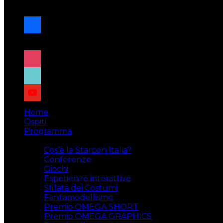
navigazione
facebook
x
instagram
tiktok
youtube
Home
Ospiti
Programma
Attività
Cos’è la Starcon Italia?
Conferenze
Giochi
Esperienze interattive
Sfilata dei Costumi
Fantamodellismo
Premio OMEGA SHORT
Premio OMEGA GRAPHICS