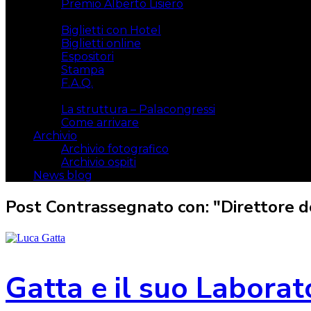
Premio Alberto Lisiero
Biglietti
Biglietti con Hotel
Biglietti online
Espositori
Stampa
F.A.Q.
Il luogo
La struttura – Palacongressi
Come arrivare
Archivio
Archivio fotografico
Archivio ospiti
News blog
Post Contrassegnato con: "Direttore 
Gatta e il suo Laborat