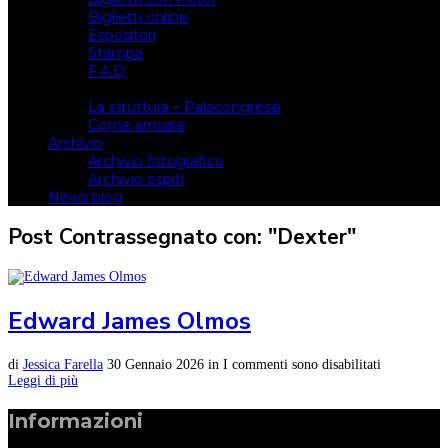
Biglietti online
Espositori
Stampa
F.A.Q.
Il luogo
La struttura – Palacongressi
Come arrivare
Archivio
Archivio fotografico
Archivio ospiti
News blog
Post Contrassegnato con: "Dexter"
Edward James Olmos
di
Jessica Farella
30 Gennaio 2026
in
I commenti sono disabilitati
Leggi di più
Informazioni