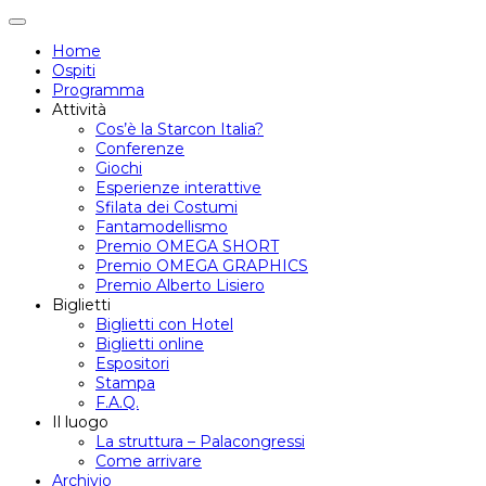
Attiva/disattiva
navigazione
Home
Ospiti
Programma
Attività
Cos’è la Starcon Italia?
Conferenze
Giochi
Esperienze interattive
Sfilata dei Costumi
Fantamodellismo
Premio OMEGA SHORT
Premio OMEGA GRAPHICS
Premio Alberto Lisiero
Biglietti
Biglietti con Hotel
Biglietti online
Espositori
Stampa
F.A.Q.
Il luogo
La struttura – Palacongressi
Come arrivare
Archivio