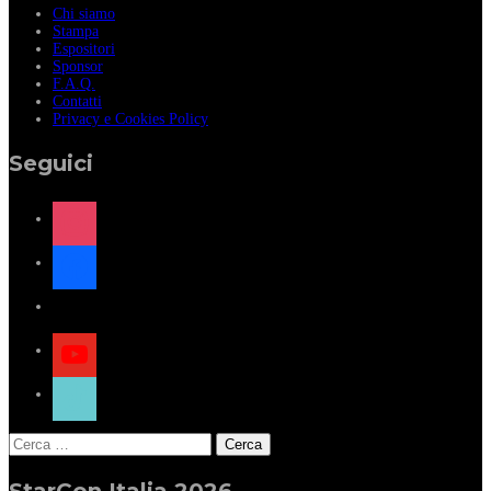
Chi siamo
Stampa
Espositori
Sponsor
F.A.Q.
Contatti
Privacy e Cookies Policy
Seguici
instagram
facebook
x
youtube
tiktok
Ricerca
per:
StarCon Italia 2026