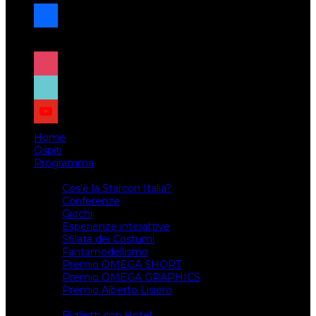
facebook
x
instagram
tiktok
youtube
Home
Ospiti
Programma
Attività
Cos’è la Starcon Italia?
Conferenze
Giochi
Esperienze interattive
Sfilata dei Costumi
Fantamodellismo
Premio OMEGA SHORT
Premio OMEGA GRAPHICS
Premio Alberto Lisiero
Biglietti
Biglietti con Hotel