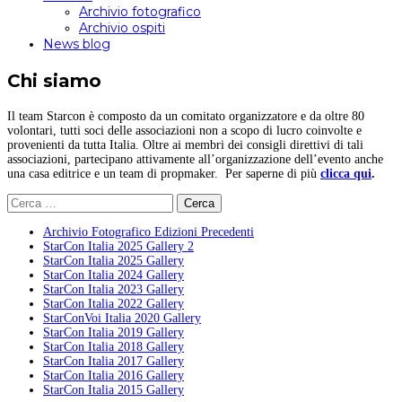
Archivio fotografico
Archivio ospiti
News blog
Chi siamo
Il team Starcon è composto da un comitato organizzatore e da oltre 80
volontari, tutti soci delle associazioni non a scopo di lucro coinvolte e
provenienti da tutta Italia. Oltre ai membri dei consigli direttivi di tali
associazioni, partecipano attivamente all’organizzazione dell’evento anche
una casa editrice e un team di propmaker. Per saperne di più
clicca qui
.
Ricerca
per:
Archivio Fotografico Edizioni Precedenti
StarCon Italia 2025 Gallery 2
StarCon Italia 2025 Gallery
StarCon Italia 2024 Gallery
StarCon Italia 2023 Gallery
StarCon Italia 2022 Gallery
StarConVoi Italia 2020 Gallery
StarCon Italia 2019 Gallery
StarCon Italia 2018 Gallery
StarCon Italia 2017 Gallery
StarCon Italia 2016 Gallery
StarCon Italia 2015 Gallery