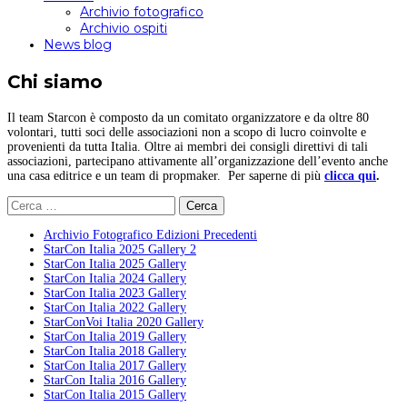
Archivio fotografico
Archivio ospiti
News blog
Chi siamo
Il team Starcon è composto da un comitato organizzatore e da oltre 80
volontari, tutti soci delle associazioni non a scopo di lucro coinvolte e
provenienti da tutta Italia. Oltre ai membri dei consigli direttivi di tali
associazioni, partecipano attivamente all’organizzazione dell’evento anche
una casa editrice e un team di propmaker. Per saperne di più
clicca qui
.
Ricerca
per:
Archivio Fotografico Edizioni Precedenti
StarCon Italia 2025 Gallery 2
StarCon Italia 2025 Gallery
StarCon Italia 2024 Gallery
StarCon Italia 2023 Gallery
StarCon Italia 2022 Gallery
StarConVoi Italia 2020 Gallery
StarCon Italia 2019 Gallery
StarCon Italia 2018 Gallery
StarCon Italia 2017 Gallery
StarCon Italia 2016 Gallery
StarCon Italia 2015 Gallery