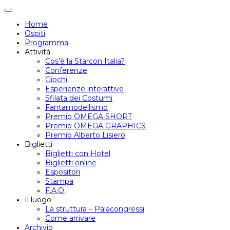
Attiva/disattiva
navigazione
Home
Ospiti
Programma
Attività
Cos’è la Starcon Italia?
Conferenze
Giochi
Esperienze interattive
Sfilata dei Costumi
Fantamodellismo
Premio OMEGA SHORT
Premio OMEGA GRAPHICS
Premio Alberto Lisiero
Biglietti
Biglietti con Hotel
Biglietti online
Espositori
Stampa
F.A.Q.
Il luogo
La struttura – Palacongressi
Come arrivare
Archivio