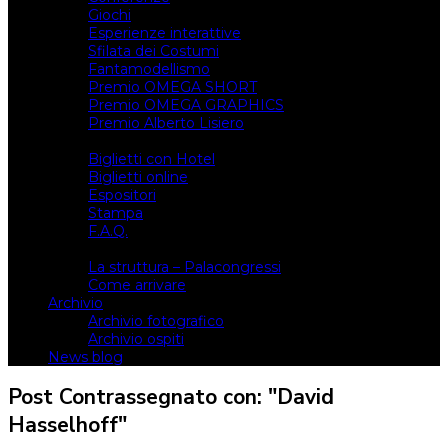
Giochi
Esperienze interattive
Sfilata dei Costumi
Fantamodellismo
Premio OMEGA SHORT
Premio OMEGA GRAPHICS
Premio Alberto Lisiero
Biglietti
Biglietti con Hotel
Biglietti online
Espositori
Stampa
F.A.Q.
Il luogo
La struttura – Palacongressi
Come arrivare
Archivio
Archivio fotografico
Archivio ospiti
News blog
Post Contrassegnato con: "David
Hasselhoff"