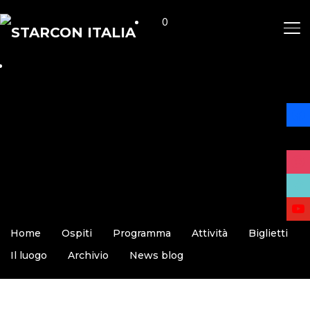
0
AP
face
x
insta
tikto
yout
Home
Ospiti
Programma
Attività
Biglietti
Il luogo
Archivio
News blog