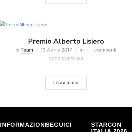
Premio Alberto Lisiero
di
Team
13 Aprile 2017
in
I commenti
sono disabilitati
LEGGI DI PIÙ
INFORMAZIONI
SEGUICI
STARCON
ITALIA 2026