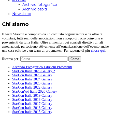
Archivio
Archivio fotografico
Archivio ospiti
News blog
Chi siamo
Il team Starcon è composto da un comitato organizzatore e da oltre 80
volontari, tutti soci delle associazioni non a scopo di lucro coinvolte e
provenienti da tutta Italia. Oltre ai membri dei consigli direttivi di tali
associazioni, partecipano attivamente all’organizzazione dell’evento anche
una casa editrice e un team di propmaker. Per saperne di più
clicca qui
.
Ricerca per:
Archivio Fotografico Edizioni Precedenti
StarCon Italia 2025 Gallery 2
StarCon Italia 2025 Gallery
StarCon Italia 2024 Gallery
StarCon Italia 2023 Gallery
StarCon Italia 2022 Gallery
StarConVoi Italia 2020 Gallery
StarCon Italia 2019 Gallery
StarCon Italia 2018 Gallery
StarCon Italia 2017 Gallery
StarCon Italia 2016 Gallery
StarCon Italia 2015 Gallery