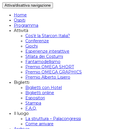
Attiva/disattiva navigazione
Home
Ospiti
Programma
Attività
Cos’è la Starcon Italia?
Conferenze
Giochi
Esperienze interattive
Sfilata dei Costumi
Fantamodellismo
Premio OMEGA SHORT
Premio OMEGA GRAPHICS
Premio Alberto Lisiero
Biglietti
Biglietti con Hotel
Biglietti online
Espositori
Stampa
F.A.Q.
Il luogo
La struttura – Palacongressi
Come arrivare