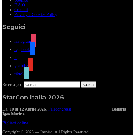
Sponsor
F.A.Q.
Contatti
Privacy e Cookies Policy
Seguici
instagram
facebook
x
youtube
tiktok
Ricerca per:
StarCon Italia 2026
Dal
10 al 12 Aprile 2026
,
Palacongressi
Bellaria
Igea Marina
Biglietti online
Copyright © 2023 — Inspiro. All Rights Reserved