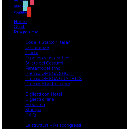
instagram
tiktok
youtube
Home
Ospiti
Programma
Attività
Cos’è la Starcon Italia?
Conferenze
Giochi
Esperienze interattive
Sfilata dei Costumi
Fantamodellismo
Premio OMEGA SHORT
Premio OMEGA GRAPHICS
Premio Alberto Lisiero
Biglietti
Biglietti con Hotel
Biglietti online
Espositori
Stampa
F.A.Q.
Il luogo
La struttura – Palacongressi