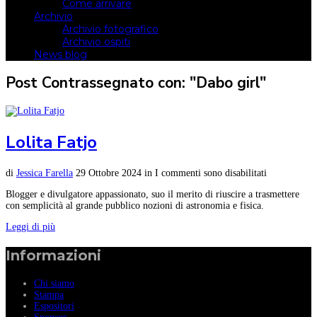
Come arrivare
Archivio
Archivio fotografico
Archivio ospiti
News blog
Post Contrassegnato con: "Dabo girl"
Lolita Fatjo
di
Jessica Farella
29 Ottobre 2024
in
I commenti sono disabilitati
Blogger e divulgatore appassionato, suo il merito di riuscire a trasmettere
con semplicità al grande pubblico nozioni di astronomia e fisica.
Leggi di più
Informazioni
Chi siamo
Stampa
Espositori