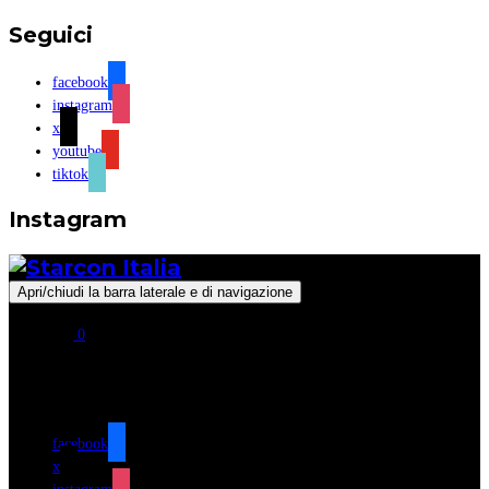
Seguici
facebook
instagram
x
youtube
tiktok
Instagram
Apri/chiudi la barra laterale e di navigazione
0
Seguici
facebook
x