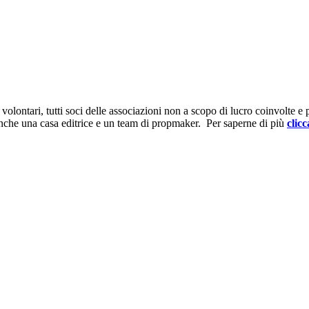
ontari, tutti soci delle associazioni non a scopo di lucro coinvolte e prov
anche una casa editrice e un team di propmaker. Per saperne di più
clicc