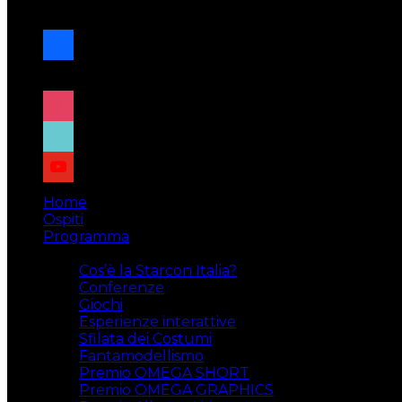
navigazione
facebook
x
instagram
tiktok
youtube
Home
Ospiti
Programma
Attività
Cos’è la Starcon Italia?
Conferenze
Giochi
Esperienze interattive
Sfilata dei Costumi
Fantamodellismo
Premio OMEGA SHORT
Premio OMEGA GRAPHICS