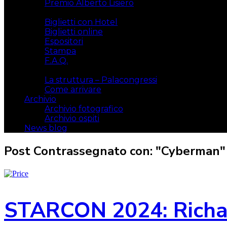
Premio Alberto Lisiero
Biglietti
Biglietti con Hotel
Biglietti online
Espositori
Stampa
F.A.Q.
Il luogo
La struttura – Palacongressi
Come arrivare
Archivio
Archivio fotografico
Archivio ospiti
News blog
Post Contrassegnato con: "Cyberman"
STARCON 2024: Richar