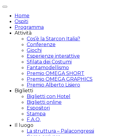
Attiva/disattiva
navigazione
Home
Ospiti
Programma
Attività
Cos’è la Starcon Italia?
Conferenze
Giochi
Esperienze interattive
Sfilata dei Costumi
Fantamodellismo
Premio OMEGA SHORT
Premio OMEGA GRAPHICS
Premio Alberto Lisiero
Biglietti
Biglietti con Hotel
Biglietti online
Espositori
Stampa
F.A.Q.
Il luogo
La struttura – Palacongressi