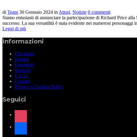
di
Team
30 Gennaio 2024
in
Attori
,
Notizie
0 commenti
Siamo entusiasti di annunciare la partecipazione di Richard Price alla
successo. La sua versatilità è stata evidente nei numerosi personaggi inter
Leggi di più
Informazioni
Chi siamo
Stampa
Espositori
Sponsor
F.A.Q.
Contatti
Privacy e Cookies Policy
Seguici
instagram
facebook
x