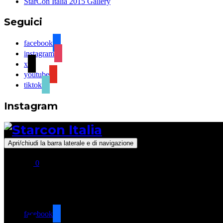
StarCon Italia 2015 Gallery
Seguici
facebook
instagram
x
youtube
tiktok
Instagram
Apri/chiudi la barra laterale e di navigazione
0
Seguici
facebook