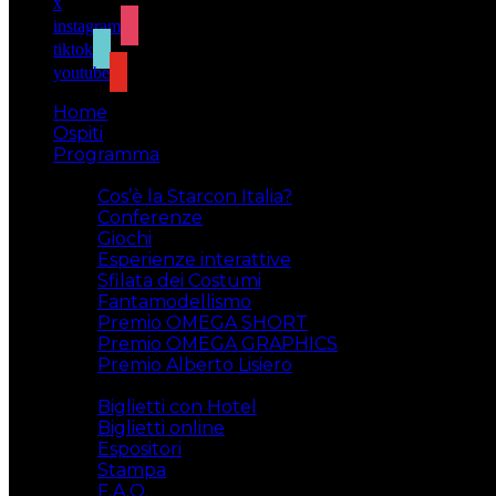
x
instagram
tiktok
youtube
Home
Ospiti
Programma
Attività
Cos’è la Starcon Italia?
Conferenze
Giochi
Esperienze interattive
Sfilata dei Costumi
Fantamodellismo
Premio OMEGA SHORT
Premio OMEGA GRAPHICS
Premio Alberto Lisiero
Biglietti
Biglietti con Hotel
Biglietti online
Espositori
Stampa
F.A.Q.