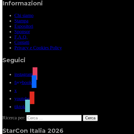
Informazioni
Chi siamo
Stampa
Espositori
Sponsor
F.A.Q.
Contatti
Privacy e Cookies Policy
Seguici
instagram
facebook
x
youtube
tiktok
Ricerca per:
StarCon Italia 2026