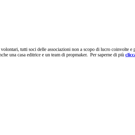
ontari, tutti soci delle associazioni non a scopo di lucro coinvolte e prov
anche una casa editrice e un team di propmaker. Per saperne di più
clicc