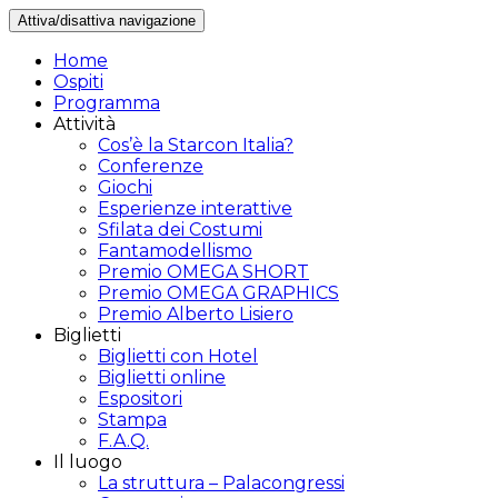
Attiva/disattiva navigazione
Home
Ospiti
Programma
Attività
Cos’è la Starcon Italia?
Conferenze
Giochi
Esperienze interattive
Sfilata dei Costumi
Fantamodellismo
Premio OMEGA SHORT
Premio OMEGA GRAPHICS
Premio Alberto Lisiero
Biglietti
Biglietti con Hotel
Biglietti online
Espositori
Stampa
F.A.Q.
Il luogo
La struttura – Palacongressi