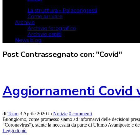
Il luogo
La struttura – Palacongressi
Come arrivare
Archivio
Archivio fotografico
Archivio ospiti
News blog
Post Contrassegnato con: "Covid"
Aggiornamenti Covid v
di
Team
3 Aprile 2020
in
Notizie
0 commenti
Buongiorno, come promesso siamo ad informarvi delle decisioni prese d
“Coronavirus”), stante la necessità da parte di Ultimo Avamposto e dell
Leggi di più