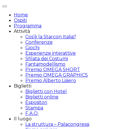
Attiva/disattiva
navigazione
Home
Ospiti
Programma
Attività
Cos’è la Starcon Italia?
Conferenze
Giochi
Esperienze interattive
Sfilata dei Costumi
Fantamodellismo
Premio OMEGA SHORT
Premio OMEGA GRAPHICS
Premio Alberto Lisiero
Biglietti
Biglietti con Hotel
Biglietti online
Espositori
Stampa
F.A.Q.
Il luogo
La struttura – Palacongressi