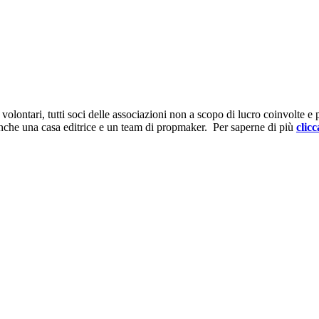
ontari, tutti soci delle associazioni non a scopo di lucro coinvolte e prov
anche una casa editrice e un team di propmaker. Per saperne di più
clicc