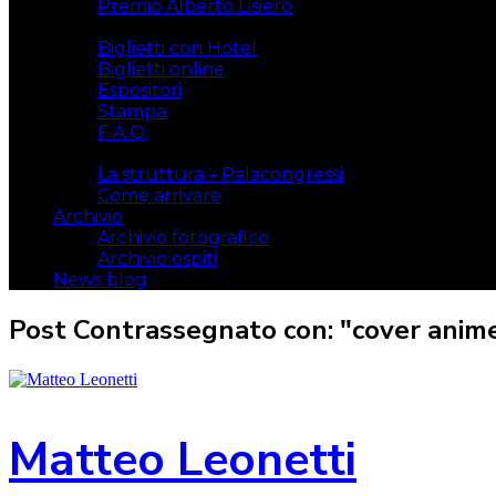
Premio Alberto Lisiero
Biglietti
Biglietti con Hotel
Biglietti online
Espositori
Stampa
F.A.Q.
Il luogo
La struttura – Palacongressi
Come arrivare
Archivio
Archivio fotografico
Archivio ospiti
News blog
Post Contrassegnato con: "cover anim
Matteo Leonetti