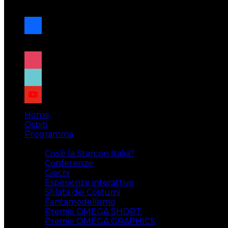
navigazione
facebook
x
instagram
tiktok
youtube
Home
Ospiti
Programma
Attività
Cos’è la Starcon Italia?
Conferenze
Giochi
Esperienze interattive
Sfilata dei Costumi
Fantamodellismo
Premio OMEGA SHORT
Premio OMEGA GRAPHICS