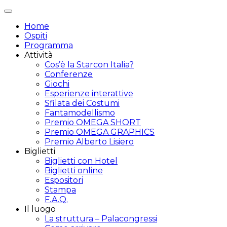
Attiva/disattiva
navigazione
Home
Ospiti
Programma
Attività
Cos’è la Starcon Italia?
Conferenze
Giochi
Esperienze interattive
Sfilata dei Costumi
Fantamodellismo
Premio OMEGA SHORT
Premio OMEGA GRAPHICS
Premio Alberto Lisiero
Biglietti
Biglietti con Hotel
Biglietti online
Espositori
Stampa
F.A.Q.
Il luogo
La struttura – Palacongressi