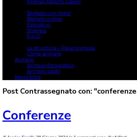
Premio Alberto Lisiero
Biglietti
Biglietti con Hotel
Biglietti online
Espositori
Stampa
F.A.Q.
Il luogo
La struttura – Palacongressi
Come arrivare
Archivio
Archivio fotografico
Archivio ospiti
News blog
Post Contrassegnato con: "conferenze 
Conferenze