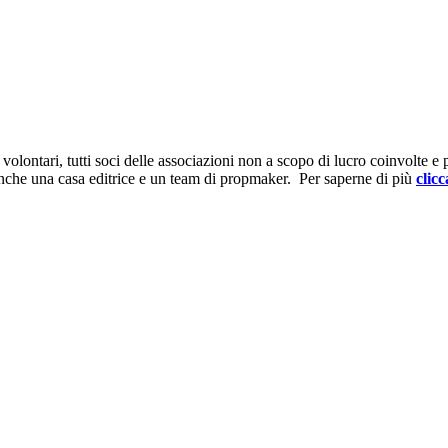
ontari, tutti soci delle associazioni non a scopo di lucro coinvolte e prov
anche una casa editrice e un team di propmaker. Per saperne di più
clicc