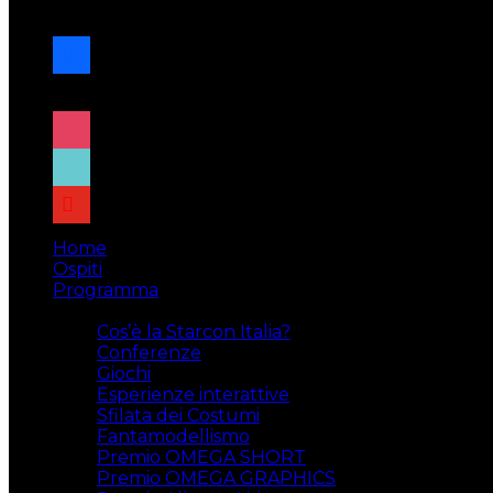
navigazione
facebook
x
instagram
tiktok
youtube
Home
Ospiti
Programma
Attività
Cos’è la Starcon Italia?
Conferenze
Giochi
Esperienze interattive
Sfilata dei Costumi
Fantamodellismo
Premio OMEGA SHORT
Premio OMEGA GRAPHICS