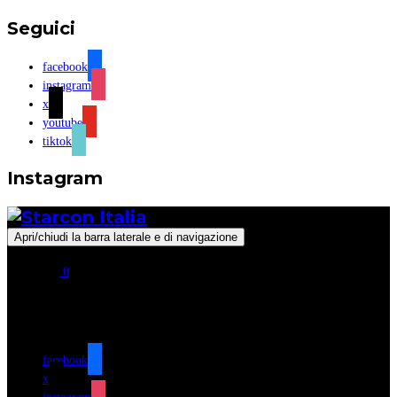
Seguici
facebook
instagram
x
youtube
tiktok
Instagram
Apri/chiudi la barra laterale e di navigazione
0
Seguici
facebook
x