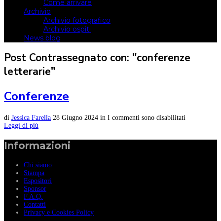
Come arrivare
Archivio
Archivio fotografico
Archivio ospiti
News blog
Post Contrassegnato con: "conferenze
letterarie"
Conferenze
di
Jessica Farella
28 Giugno 2024
in
I commenti sono disabilitati
Leggi di più
Informazioni
Chi siamo
Stampa
Espositori
Sponsor
F.A.Q.
Contatti
Privacy e Cookies Policy