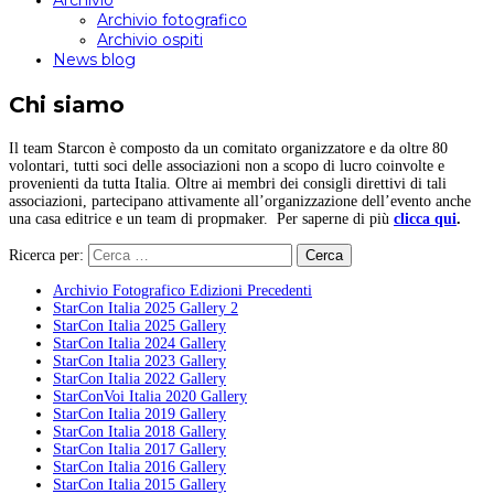
Archivio
Archivio fotografico
Archivio ospiti
News blog
Chi siamo
Il team Starcon è composto da un comitato organizzatore e da oltre 80
volontari, tutti soci delle associazioni non a scopo di lucro coinvolte e
provenienti da tutta Italia. Oltre ai membri dei consigli direttivi di tali
associazioni, partecipano attivamente all’organizzazione dell’evento anche
una casa editrice e un team di propmaker. Per saperne di più
clicca qui
.
Ricerca per:
Archivio Fotografico Edizioni Precedenti
StarCon Italia 2025 Gallery 2
StarCon Italia 2025 Gallery
StarCon Italia 2024 Gallery
StarCon Italia 2023 Gallery
StarCon Italia 2022 Gallery
StarConVoi Italia 2020 Gallery
StarCon Italia 2019 Gallery
StarCon Italia 2018 Gallery
StarCon Italia 2017 Gallery
StarCon Italia 2016 Gallery
StarCon Italia 2015 Gallery