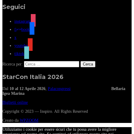
Seguici
instagram
facebook
x
youtube
tiktok
Ricerca per:
StarCon Italia 2026
Dal
10 al 12 Aprile 2026
,
Palacongressi
Bellaria
Igea Marina
Biglietti online
Copyright © 2023 — Inspiro. All Rights Reserved
Creato da
WPZOOM
Utilizziamo i cookie per essere sicuri che tu possa avere la migliore