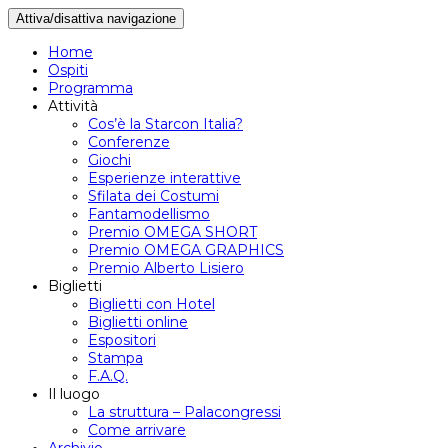
Attiva/disattiva navigazione
Home
Ospiti
Programma
Attività
Cos’è la Starcon Italia?
Conferenze
Giochi
Esperienze interattive
Sfilata dei Costumi
Fantamodellismo
Premio OMEGA SHORT
Premio OMEGA GRAPHICS
Premio Alberto Lisiero
Biglietti
Biglietti con Hotel
Biglietti online
Espositori
Stampa
F.A.Q.
Il luogo
La struttura – Palacongressi
Come arrivare