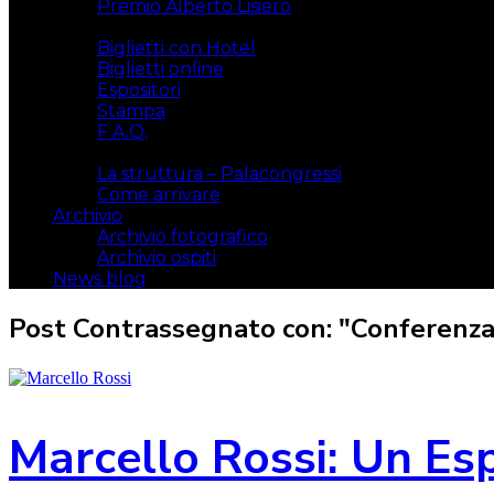
Premio Alberto Lisiero
Biglietti
Biglietti con Hotel
Biglietti online
Espositori
Stampa
F.A.Q.
Il luogo
La struttura – Palacongressi
Come arrivare
Archivio
Archivio fotografico
Archivio ospiti
News blog
Post Contrassegnato con: "Conferenza
Marcello Rossi: Un Es