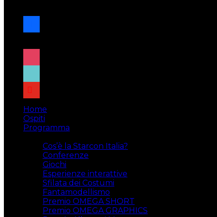
navigazione
facebook
x
instagram
tiktok
youtube
Home
Ospiti
Programma
Attività
Cos’è la Starcon Italia?
Conferenze
Giochi
Esperienze interattive
Sfilata dei Costumi
Fantamodellismo
Premio OMEGA SHORT
Premio OMEGA GRAPHICS