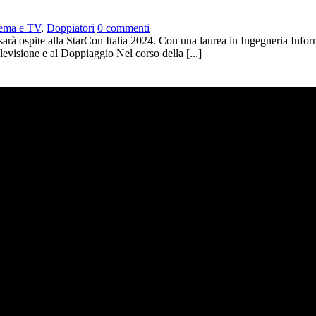
nema e TV
,
Doppiatori
0 commenti
sarà ospite alla StarCon Italia 2024. Con una laurea in Ingegneria Infor
elevisione e al Doppiaggio Nel corso della [...]