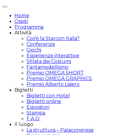
Attiva/disattiva
navigazione
Home
Ospiti
Programma
Attività
Cos’è la Starcon Italia?
Conferenze
Giochi
Esperienze interattive
Sfilata dei Costumi
Fantamodellismo
Premio OMEGA SHORT
Premio OMEGA GRAPHICS
Premio Alberto Lisiero
Biglietti
Biglietti con Hotel
Biglietti online
Espositori
Stampa
F.A.Q.
Il luogo
La struttura – Palacongressi