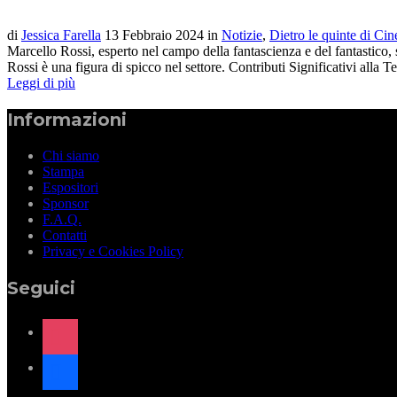
di
Jessica Farella
13 Febbraio 2024
in
Notizie
,
Dietro le quinte di Ci
Marcello Rossi, esperto nel campo della fantascienza e del fantastico, 
Rossi è una figura di spicco nel settore. Contributi Significativi alla T
Leggi di più
Informazioni
Chi siamo
Stampa
Espositori
Sponsor
F.A.Q.
Contatti
Privacy e Cookies Policy
Seguici
instagram
facebook
x