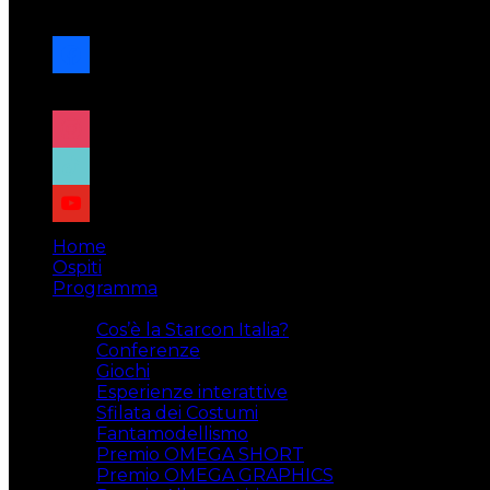
navigazione
facebook
x
instagram
tiktok
youtube
Home
Ospiti
Programma
Attività
Cos’è la Starcon Italia?
Conferenze
Giochi
Esperienze interattive
Sfilata dei Costumi
Fantamodellismo
Premio OMEGA SHORT
Premio OMEGA GRAPHICS