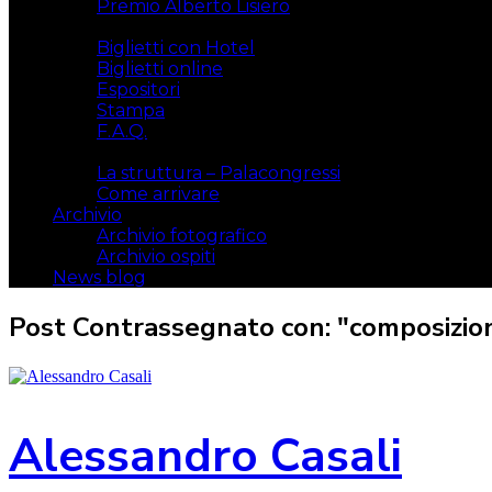
Premio Alberto Lisiero
Biglietti
Biglietti con Hotel
Biglietti online
Espositori
Stampa
F.A.Q.
Il luogo
La struttura – Palacongressi
Come arrivare
Archivio
Archivio fotografico
Archivio ospiti
News blog
Post Contrassegnato con: "composizio
Alessandro Casali