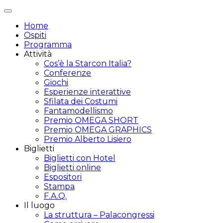
Attiva/disattiva
navigazione
Home
Ospiti
Programma
Attività
Cos’è la Starcon Italia?
Conferenze
Giochi
Esperienze interattive
Sfilata dei Costumi
Fantamodellismo
Premio OMEGA SHORT
Premio OMEGA GRAPHICS
Premio Alberto Lisiero
Biglietti
Biglietti con Hotel
Biglietti online
Espositori
Stampa
F.A.Q.
Il luogo
La struttura – Palacongressi