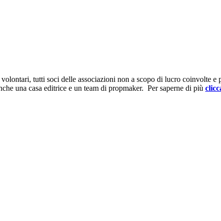
ontari, tutti soci delle associazioni non a scopo di lucro coinvolte e prov
anche una casa editrice e un team di propmaker. Per saperne di più
clicc