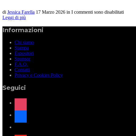
di
Jessica Farella
17 Marzo 2026
in
I commenti sono disabilitati
Leggi di più
Informazioni
Chi siamo
Stampa
Espositori
Sponsor
F.A.Q.
Contatti
Privacy e Cookies Policy
Seguici
instagram
facebook
x