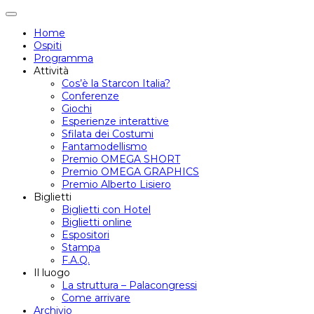
Attiva/disattiva
navigazione
Home
Ospiti
Programma
Attività
Cos’è la Starcon Italia?
Conferenze
Giochi
Esperienze interattive
Sfilata dei Costumi
Fantamodellismo
Premio OMEGA SHORT
Premio OMEGA GRAPHICS
Premio Alberto Lisiero
Biglietti
Biglietti con Hotel
Biglietti online
Espositori
Stampa
F.A.Q.
Il luogo
La struttura – Palacongressi
Come arrivare
Archivio