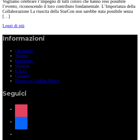
Vogliamo celebrare l’impegno di tutti coloro che hanno reso possibile
l’evento, riconoscendo il loro contributo fondamentale. L’Importanza della
Collaborazione La riuscita della StarCon non sarebbe stata possibile senza
[…]
Leggi di più
Informazioni
Chi siamo
Stampa
Espositori
Sponsor
F.A.Q.
Contatti
Privacy e Cookies Policy
Seguici
instagram
facebook
x