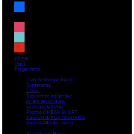
facebook
x
instagram
tiktok
youtube
Home
Ospiti
Programma
Attività
Cos’è la Starcon Italia?
Conferenze
Giochi
Esperienze interattive
Sfilata dei Costumi
Fantamodellismo
Premio OMEGA SHORT
Premio OMEGA GRAPHICS
Premio Alberto Lisiero
Biglietti
Biglietti con Hotel