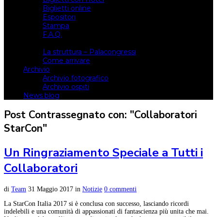
Biglietti online
Espositori
Stampa
F.A.Q.
Il luogo
La struttura – Palacongressi
Come arrivare
Archivio
Archivio fotografico
Archivio ospiti
News blog
Post Contrassegnato con: "Collaboratori
StarCon"
Un Ringraziamento Speciale a Tutti i
Collaboratori
di
Team
31 Maggio 2017
in
Notizie
0 commenti
La StarCon Italia 2017 si è conclusa con successo, lasciando ricordi
indelebili e una comunità di appassionati di fantascienza più unita che mai.