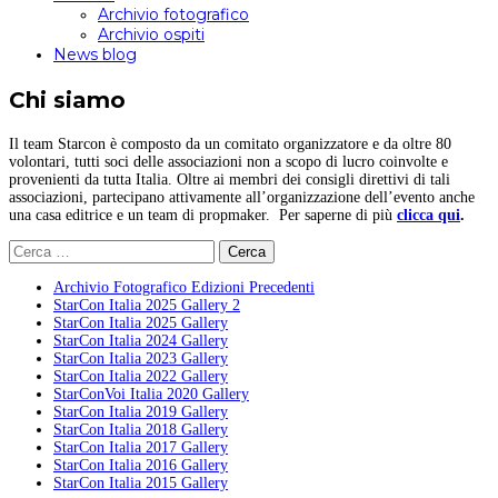
Archivio fotografico
Archivio ospiti
News blog
Chi siamo
Il team Starcon è composto da un comitato organizzatore e da oltre 80
volontari, tutti soci delle associazioni non a scopo di lucro coinvolte e
provenienti da tutta Italia. Oltre ai membri dei consigli direttivi di tali
associazioni, partecipano attivamente all’organizzazione dell’evento anche
una casa editrice e un team di propmaker. Per saperne di più
clicca qui
.
Ricerca
per:
Archivio Fotografico Edizioni Precedenti
StarCon Italia 2025 Gallery 2
StarCon Italia 2025 Gallery
StarCon Italia 2024 Gallery
StarCon Italia 2023 Gallery
StarCon Italia 2022 Gallery
StarConVoi Italia 2020 Gallery
StarCon Italia 2019 Gallery
StarCon Italia 2018 Gallery
StarCon Italia 2017 Gallery
StarCon Italia 2016 Gallery
StarCon Italia 2015 Gallery