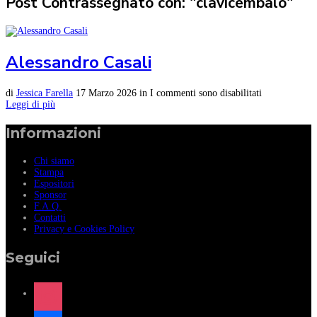
Post Contrassegnato con: "clavicembalo"
Alessandro Casali
di
Jessica Farella
17 Marzo 2026
in
I commenti sono disabilitati
Leggi di più
Informazioni
Chi siamo
Stampa
Espositori
Sponsor
F.A.Q.
Contatti
Privacy e Cookies Policy
Seguici
instagram
facebook