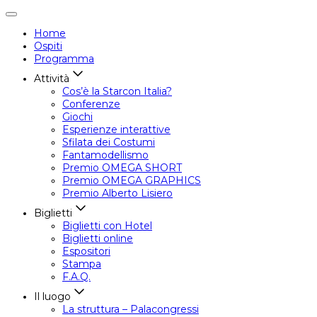
Attiva/disattiva
navigazione
Home
Ospiti
Programma
Attività
Cos’è la Starcon Italia?
Conferenze
Giochi
Esperienze interattive
Sfilata dei Costumi
Fantamodellismo
Premio OMEGA SHORT
Premio OMEGA GRAPHICS
Premio Alberto Lisiero
Biglietti
Biglietti con Hotel
Biglietti online
Espositori
Stampa
F.A.Q.
Il luogo
La struttura – Palacongressi