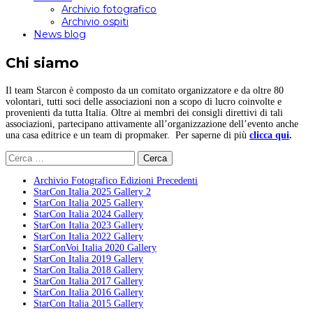
Archivio fotografico
Archivio ospiti
News blog
Chi siamo
Il team Starcon è composto da un comitato organizzatore e da oltre 80
volontari, tutti soci delle associazioni non a scopo di lucro coinvolte e
provenienti da tutta Italia. Oltre ai membri dei consigli direttivi di tali
associazioni, partecipano attivamente all’organizzazione dell’evento anche
una casa editrice e un team di propmaker. Per saperne di più
clicca qui
.
Ricerca
per:
Archivio Fotografico Edizioni Precedenti
StarCon Italia 2025 Gallery 2
StarCon Italia 2025 Gallery
StarCon Italia 2024 Gallery
StarCon Italia 2023 Gallery
StarCon Italia 2022 Gallery
StarConVoi Italia 2020 Gallery
StarCon Italia 2019 Gallery
StarCon Italia 2018 Gallery
StarCon Italia 2017 Gallery
StarCon Italia 2016 Gallery
StarCon Italia 2015 Gallery