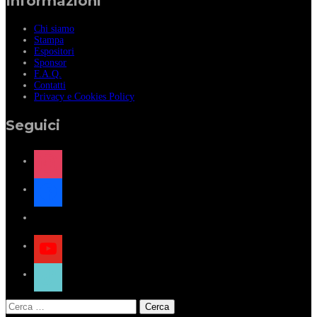
Informazioni
Chi siamo
Stampa
Espositori
Sponsor
F.A.Q.
Contatti
Privacy e Cookies Policy
Seguici
instagram
facebook
x
youtube
tiktok
Ricerca
per: