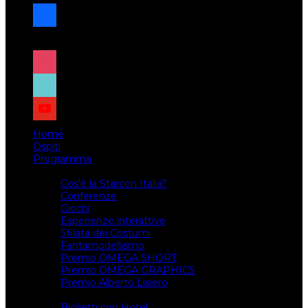
facebook
x
instagram
tiktok
youtube
Home
Ospiti
Programma
Attività
Cos’è la Starcon Italia?
Conferenze
Giochi
Esperienze interattive
Sfilata dei Costumi
Fantamodellismo
Premio OMEGA SHORT
Premio OMEGA GRAPHICS
Premio Alberto Lisiero
Biglietti
Biglietti con Hotel