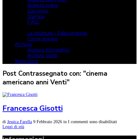
Biglietti online
Espositori
Stampa
F.A.Q.
Il luogo
La struttura – Palacongressi
Come arrivare
Archivio
Archivio fotografico
Archivio ospiti
News blog
Post Contrassegnato con: "cinema
americano anni Venti"
Francesca Gisotti
di
Jessica Farella
9 Febbraio 2026
in
I commenti sono disabilitati
Leggi di più