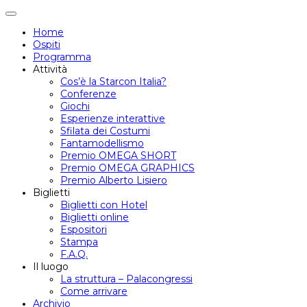
Attiva/disattiva
navigazione
Home
Ospiti
Programma
Attività
Cos’è la Starcon Italia?
Conferenze
Giochi
Esperienze interattive
Sfilata dei Costumi
Fantamodellismo
Premio OMEGA SHORT
Premio OMEGA GRAPHICS
Premio Alberto Lisiero
Biglietti
Biglietti con Hotel
Biglietti online
Espositori
Stampa
F.A.Q.
Il luogo
La struttura – Palacongressi
Come arrivare
Archivio