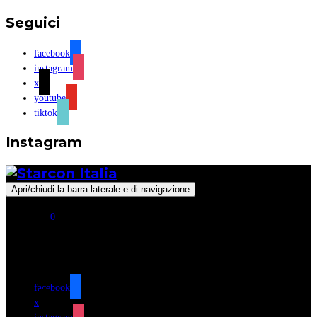
Seguici
facebook
instagram
x
youtube
tiktok
Instagram
Apri/chiudi la barra laterale e di navigazione
0
Seguici
facebook
x