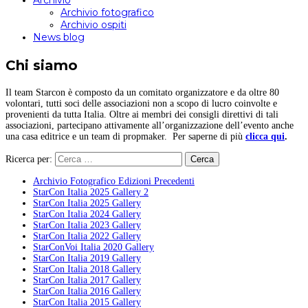
Archivio
Archivio fotografico
Archivio ospiti
News blog
Chi siamo
Il team Starcon è composto da un comitato organizzatore e da oltre 80
volontari, tutti soci delle associazioni non a scopo di lucro coinvolte e
provenienti da tutta Italia. Oltre ai membri dei consigli direttivi di tali
associazioni, partecipano attivamente all’organizzazione dell’evento anche
una casa editrice e un team di propmaker. Per saperne di più
clicca qui
.
Ricerca per:
Archivio Fotografico Edizioni Precedenti
StarCon Italia 2025 Gallery 2
StarCon Italia 2025 Gallery
StarCon Italia 2024 Gallery
StarCon Italia 2023 Gallery
StarCon Italia 2022 Gallery
StarConVoi Italia 2020 Gallery
StarCon Italia 2019 Gallery
StarCon Italia 2018 Gallery
StarCon Italia 2017 Gallery
StarCon Italia 2016 Gallery
StarCon Italia 2015 Gallery