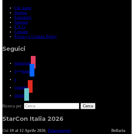
Chi siamo
Stampa
Espositori
Sponsor
F.A.Q.
Contatti
Privacy e Cookies Policy
Seguici
instagram
facebook
x
youtube
tiktok
Ricerca per:
StarCon Italia 2026
Dal
10 al 12 Aprile 2026
,
Palacongressi
Bellaria