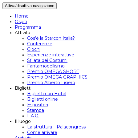
Attiva/disattiva navigazione
Home
Ospiti
Programma
Attività
Cos’è la Starcon Italia?
Conferenze
Giochi
Esperienze interattive
Sfilata dei Costumi
Fantamodellismo
Premio OMEGA SHORT
Premio OMEGA GRAPHICS
Premio Alberto Lisiero
Biglietti
Biglietti con Hotel
Biglietti online
Espositori
Stampa
F.A.Q.
Il luogo
La struttura – Palacongressi
Come arrivare