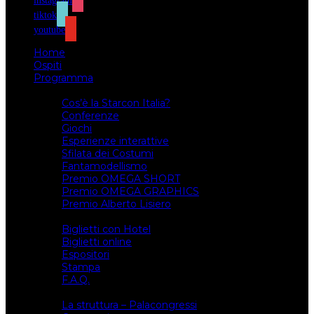
instagram
tiktok
youtube
Home
Ospiti
Programma
Attività
Cos’è la Starcon Italia?
Conferenze
Giochi
Esperienze interattive
Sfilata dei Costumi
Fantamodellismo
Premio OMEGA SHORT
Premio OMEGA GRAPHICS
Premio Alberto Lisiero
Biglietti
Biglietti con Hotel
Biglietti online
Espositori
Stampa
F.A.Q.
Il luogo
La struttura – Palacongressi