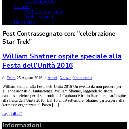
Come arrivare
Archivio
Archivio fotografico
Archivio ospiti
News blog
Post Contrassegnato con: "celebrazione
Star Trek"
William Shatner ospite speciale alla
Festa dell’Unità 2016
di
Team
25 Agosto 2016
in
Attori
,
Notizie
0 commenti
William Shatner alla Festa dell’Unità 2016 Un evento da non perdere per
gli appassionati di fantascienza: William Shatner, leggendario attore
canadese celebre per il suo ruolo del Capitano Kirk in Star Trek, sarà ospite
alla Festa dell’Unità 2016. Dal 16 al 19 settembre, Shatner parteciperà alla
kermesse organizzata al Parco […]
Leggi di più
Informazioni